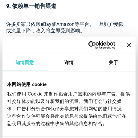
9. 依赖单一销售渠道
许多卖家只依赖eBay或Amazon等平台。一旦账户受限
或流量下降，收入将立即受到影响。
解决方案： 拓展多元销售渠道：自建电商网站、B2B
平台、线下门店、以旧换新项目及区域市场。多渠道战
略不仅提升曝光，还增强品牌韧性。
知情同意
详情
关于
10. 忽视合规与文档标准
本网站使用 cookie
即使是小型企业，也必须遵守当地法律，特别是涉及二
我们使用 Cookie 来制作贴合用户需求的内容与广告、提供
手电子产品的法规。一些地区要求销售许可、开具发票
社交媒体功能以及分析我们的流量。我们还会与社交媒
或提供数据清除证明。
体、广告和分析合作伙伴分享您对我们网站的使用情况，
解决方案： 了解并遵守所在市场的法律要求。妥善记
这些合作伙伴可能会将此类信息与您提供给他们或他们在
录每笔交易，确保税务合规，彻底清除用户数据，保护
您使用其服务的过程中收集的其他信息相结合。
客户隐私，避免法律风险。