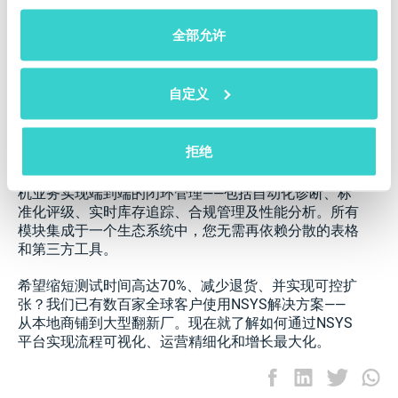
结语
全部允许
二手手机业务潜力巨大——但仅属于那些以专业精神经
营的人。通过规避这10个常见错误，您可以有效提升
运营效率、客户满意度以及长期盈利能力。不论您是个
自定义
人卖家还是中型翻新商，可持续发展都始于正确的系统
和思维方式。
拒绝
利用现代自动化工具可以大幅简化这一过程。例如，
NSYS All-in-One Platform 全功能平台旨在助力二手手
机业务实现端到端的闭环管理——包括自动化诊断、标
准化评级、实时库存追踪、合规管理及性能分析。所有
模块集成于一个生态系统中，您无需再依赖分散的表格
和第三方工具。
希望缩短测试时间高达70%、减少退货、并实现可控扩
张？我们已有数百家全球客户使用NSYS解决方案——
从本地商铺到大型翻新厂。现在就了解如何通过NSYS
平台实现流程可视化、运营精细化和增长最大化。