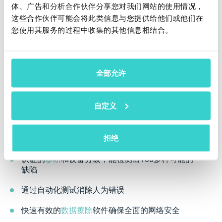
体、广告和分析合作伙伴分享您对我们网站的使用情况，
这些合作伙伴可能会将此类信息与您提供给他们或他们在
您使用其服务的过程中收集的其他信息相结合。
NSYS解决方案
无论您是翻新设备还是与已翻新的技术合作，您的业务
全部允许
利润直接取决于设备测试的准确性。因为这个行业风险
高且利润低，公司不能负担销售低质量的手机。如果买
家发现了遗漏的缺陷，公司将因长期保修而承担财务损
自定义
失。因此，翻新商在购买库存和发货前都会仔细测试设
备。质量控制是首要任务。
拒绝
NSYS集团如何帮助？
认证的
诊断
和设备分级，能检测出100多种可能的
缺陷
通过自动化测试消除人为错误
快速有效的
数据擦除
软件确保全面的网络安全