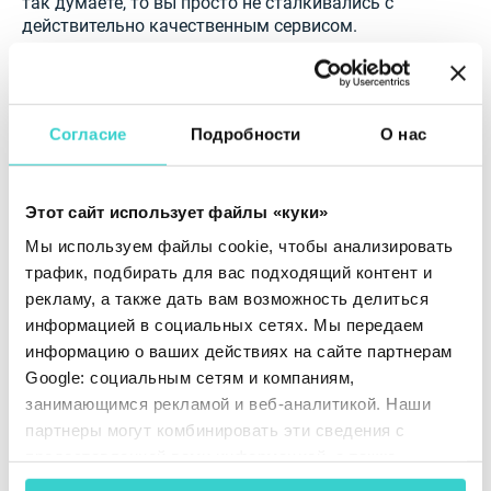
так думаете, то вы просто не сталкивались с
действительно качественным сервисом.
Согласие
Подробности
О нас
NSYS-решения
Этот сайт использует файлы «куки»
Мы используем файлы cookie, чтобы анализировать
В NSYS мы понимаем важность обслуживания
клиентов и всегда заботимся о положительном
трафик, подбирать для вас подходящий контент и
пользовательском опыте наших клиентов и
рекламу, а также дать вам возможность делиться
партнеров. Круглосуточная многоязычная
информацией в социальных сетях. Мы передаем
поддержка и индивидуальное обучение для вас и
информацию о ваших действиях на сайте партнерам
вашего персонала помогут вам всегда получать
Google: социальным сетям и компаниям,
лучший сервис и максимальную выгоду от
занимающимся рекламой и веб-аналитикой. Наши
использования наших продуктов.
партнеры могут комбинировать эти сведения с
Также отличительной чертой
решений NSYS
предоставленной вами информацией, а также
является ориентированность на потребности
данными, которые они получили при использовании