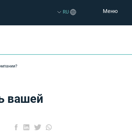
Меню
RU
омпании?
ь вашей