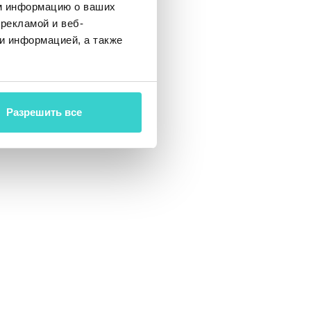
м информацию о ваших
ройства
рекламой и веб-
несов с
и информацией, а также
елать эти
Разрешить все