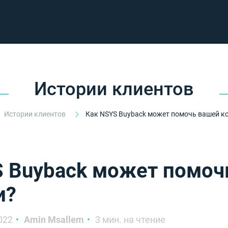
Истории клиентов
Истории клиентов
Как NSYS Buyback может помочь вашей к
S Buyback может помоч
и?
022
Amin Msallem
3 мин. на чтение