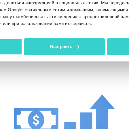
ть делиться информацией в социальных сетях. Мы передае
инальное решение о покупке или продаже уст
рам Google: социальным сетям и компаниям, занимающимся 
чными потребителями, однако владельцы биз
 могут комбинировать эти сведения с предоставленной вам
 настроенных внутренних процессов могут сд
чили при использовании вами их сервисов.
ыстрыми и рациональными.
виджете для скупки
от NSYS.
Настроить