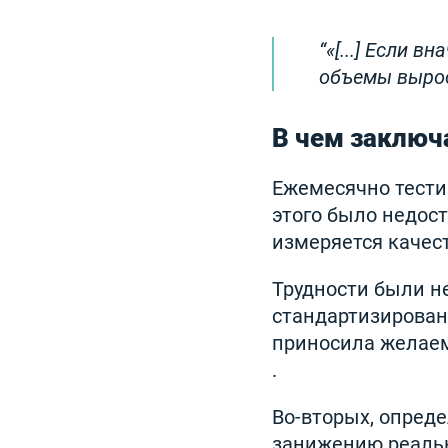
«[...] Если в
объемы выросл
В чем заключ
Ежемесячно тестир
этого было недост
измеряется качес
Трудности были н
стандартизированн
приносила желаем
.
Во-вторых, опред
занижению реальн