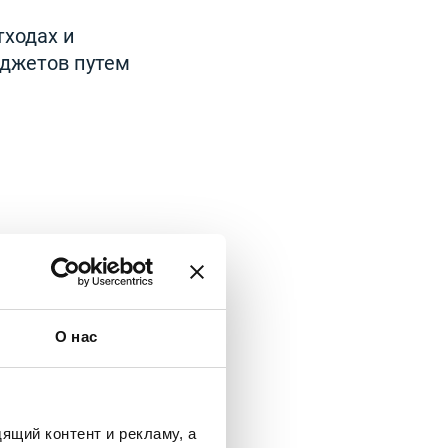
ходах и
аджетов путем
сразу обратили
остью получать
И когда дело
ификаты
О нас
,
NSYS
е устройств».
т Думитрас, CEO
ящий контент и рекламу, а