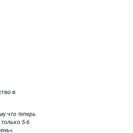
тво в
му что теперь
только 5-6
ень».