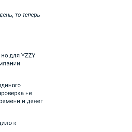
день, то теперь
 но для YZZY
омпании
единого
проверка не
ремени и денег
дило к