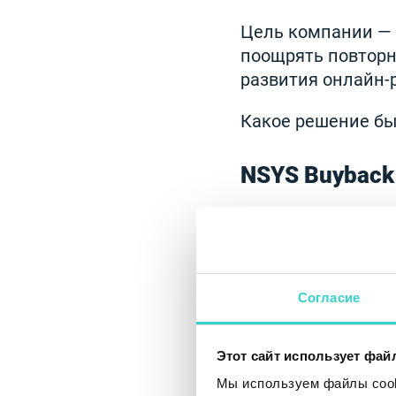
Цель компании — 
поощрять повторн
развития онлайн-
Какое решение б
NSYS Buyback
«Прежде всего нам
внимание на видже
заказы.
NSYS Diag
доходит до уничт
Согласие
удаления, одобрен
Autograding
помога
Этот сайт использует фай
Мы используем файлы cooki