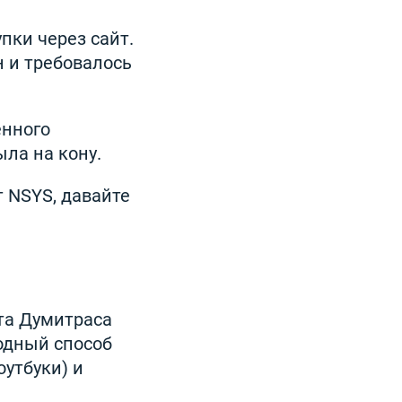
пки через сайт.
н и требовалось
енного
ла на кону.
 NSYS, давайте
ута Думитраса
одный способ
утбуки) и