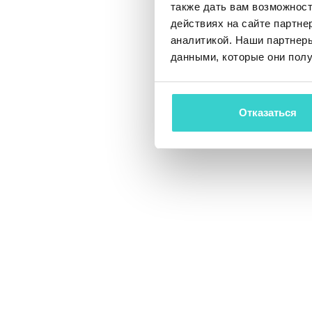
также дать вам возможнос
Действительно, ф
действиях на сайте партне
принимается коне
аналитикой. Наши партнеры
помощью грамотно
данными, которые они полу
решения более б
Узнайте больше о
Отказаться