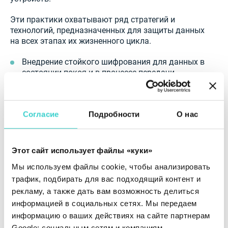
Эти практики охватывают ряд стратегий и
технологий, предназначенных для защиты данных
на всех этапах их жизненного цикла.
Внедрение стойкого шифрования для данных в
состоянии покоя и в процессе передачи
гарантирует, что даже если данные
мобильного устройства будут перехвачены,
они останутся нечитаемыми для
Согласие
Подробности
О нас
неавторизованных лиц.
Регулярное обновление и устранение
уязвимостей в программном обеспечении и
Этот сайт использует файлы «куки»
системах исключает возможности, которые
Мы используем файлы cookie, чтобы анализировать
могут быть использованы кибератакующими.
трафик, подбирать для вас подходящий контент и
Применение комплексного контроля доступа,
рекламу, а также дать вам возможность делиться
такого как многофакторная аутентификация
информацией в социальных сетях. Мы передаем
(MFA) и принцип наименьших привилегий,
информацию о ваших действиях на сайте партнерам
гарантирует, что доступ к конфиденциальным
Google: социальным сетям и компаниям,