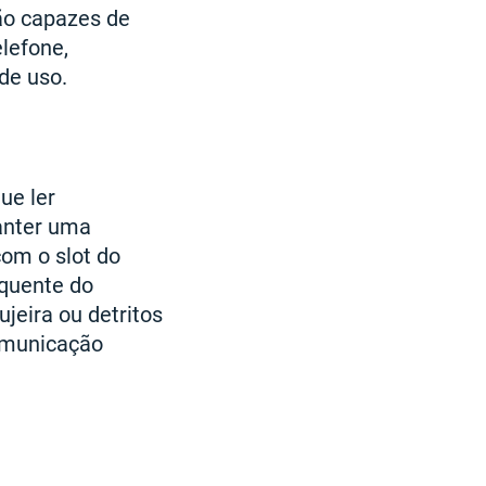
são capazes de
lefone,
de uso.
ue ler
manter uma
om o slot do
equente do
ujeira ou detritos
omunicação