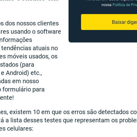
nossa
Política de Pr
Baixar dige
s dos nossos clientes
ares usando o software
Informações
 tendências atuais no
es móveis usados, os
stados (para
 Android) etc.,
adas em nosso
 formulário para
ente!
tes, existem 10 em que os erros são detectados c
tá a lista desses testes que representam os prob
s celulares: