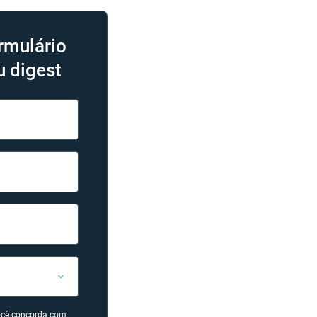
rmulário
u digest
você concorda com