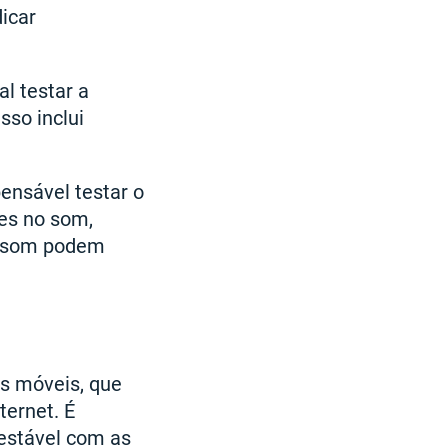
icar
l testar a
sso inclui
ensável testar o
es no som,
e som podem
os móveis, que
ternet. É
 estável com as