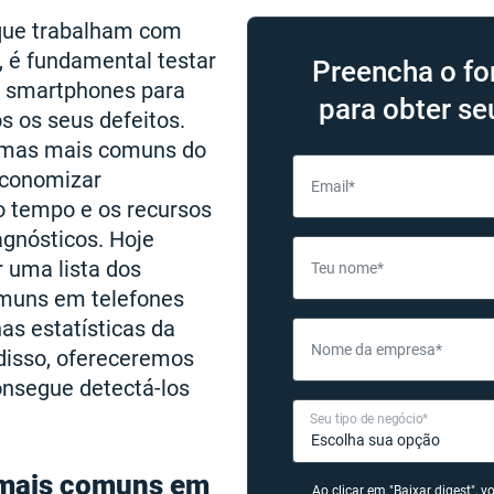
que trabalham com
, é fundamental testar
Preencha o fo
 smartphones para
para obter se
os os seus defeitos.
emas mais comuns do
economizar
Email*
o tempo e os recursos
gnósticos. Hoje
 uma lista dos
Teu nome*
muns em telefones
as estatísticas da
Nome da empresa*
isso, ofereceremos
nsegue detectá-los
Seu tipo de negócio*
 mais comuns em
Ao clicar em "Baixar digest", 