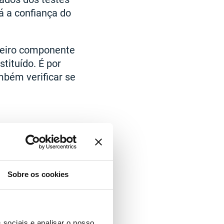
á a confiança do
meiro componente
tituído. É por
mbém verificar se
Sobre os cookies
 sociais e analisar o nosso