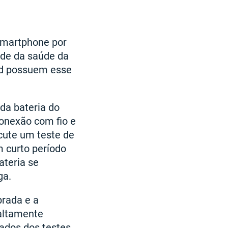
 smartphone por
de da saúde da
oid possuem esse
da bateria do
onexão com fio e
cute um teste de
 curto período
ateria se
ga.
brada e a
altamente
ados dos testes