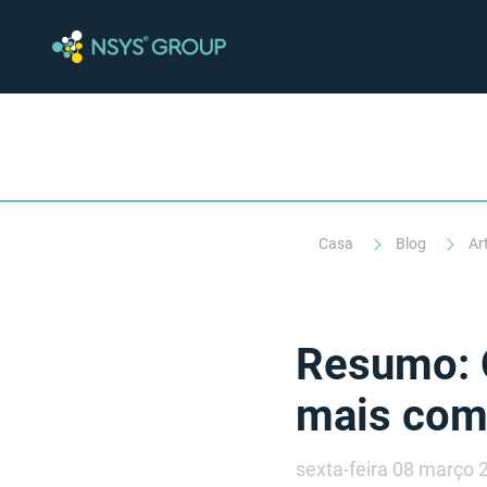
Casa
Blog
Ar
Resumo: Q
mais com
sexta-feira 08 março 