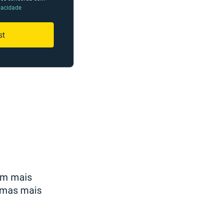
ivacidade
st
om mais
lemas mais