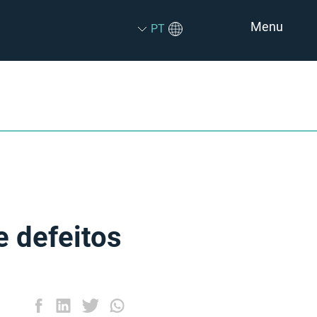
Menu
PT
 defeitos