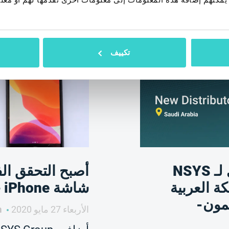
اقرأ أيضا
تكييف
الموزع الحصري لـ NSYS
أصبح التحقق ال
ملكة العربية
شاشة iPhone حقيقيًا
مون-
الأربعاء 27 مايو 2020
NSYS Group Team