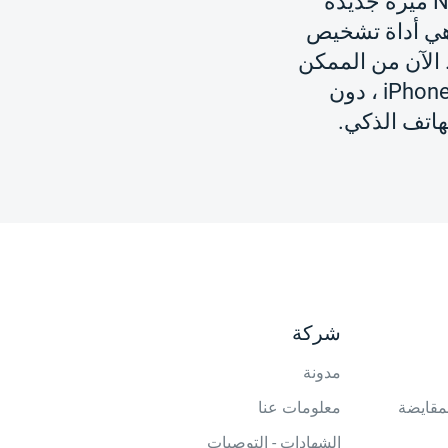
أضافت NSYS Group ميزة جديدة
tools N ، وهي أداة تشخيص
 الآن من الممكن
تحديد أصالة شاشة iPhone ، دون
هاتف الذكي.
شركة
مدونة
لمقايضة
معلومات عنا
الشهادات - التوصيات