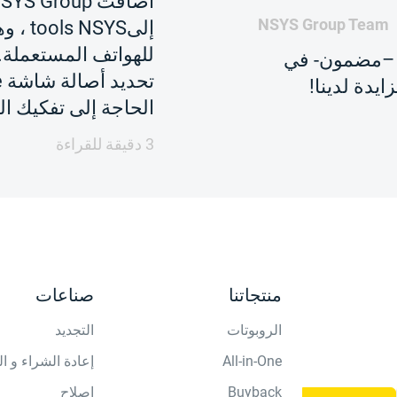
NSYS Group Team
إلىSYS
للهواتف المستعملة.
رحبًا بـ Madmoon –مضمون- في
ايدة لدينا!
الحاجة إلى تفكيك ال
3 دقيقة للقراءة
منتجاتنا
صناعات
الروبوتات
التجديد
All-in-One
إعادة الشراء و ا
Buyback
إصلاح