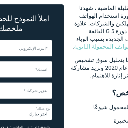
يلة الماضية ، شهدنا
ورة استخدام الهواتف
املأ النموذج لل
لكين والشركات. علاوة
ملخصك
على ذلك ، فإن إطلاق دورة 5 G الفائقة
 الجديدة بسبب الوباء
اتف المحمولة الثانوية
.
*البريد الإلكتروني
نا بتحليل سوق تشخيص
الأجهزة المحمولة في عام 2020 ونريد مشاركة
اسمك*
 إثارة للاهتمام.
تعزيز شركتك*
لخص؟
لمحمول شيوعًا
نوع عملك*
ختبرة
بالضغة على "تنزيل الملخص"، فإنكم