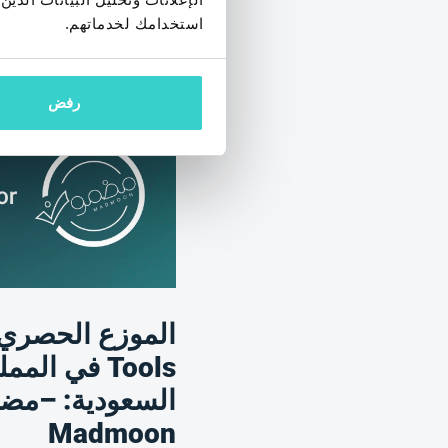
استخدامك لخدماتهم.
رفض
Tools في الم
السعودية: –مض
Madmoon