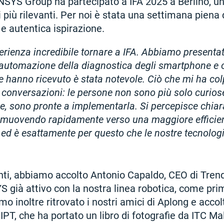
SYS Group ha partecipato a IFA 2025 a Berlino, una
 più rilevanti. Per noi è stata una settimana piena 
i e autentica ispirazione.
erienza incredibile tornare a IFA. Abbiamo presentat
l’automazione della diagnostica degli smartphone e o
e hanno ricevuto è stata notevole. Ciò che mi ha colp
e conversazioni: le persone non sono più solo curios
e, sono pronte a implementarla. Si percepisce chiar
 muovendo rapidamente verso una maggiore efficie
i, ed è esattamente per questo che le nostre tecnolog
nti, abbiamo accolto Antonio Capaldo, CEO di Tren
S già attivo con la nostra linea robotica, come prim
o inoltre ritrovato i nostri amici di Aplong e accolt
 IPT, che ha portato un libro di fotografie da ITC Ma