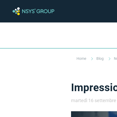
Home
Blog
N
Impressio
martedì 16 settembre