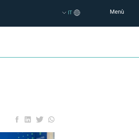
Menù
IT