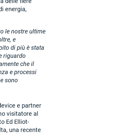
 delle fiere
di energia,
o le nostre ultime
ltre, e
ito di più è stata
e riguardo
amente che il
nza e processi
ie sono
device e partner
o visitatore al
o Ed Elliot-
lta, una recente