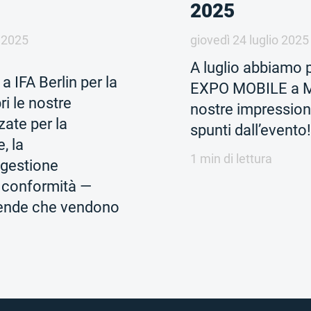
2025
 2025
giovedì 24 luglio 2025
A luglio abbiamo 
 IFA Berlin per la
EXPO MOBILE a Me
ri le nostre
nostre impressioni 
zate per la
spunti dall’evento!
, la
1 min di lettura
a gestione
la conformità —
iende che vendono