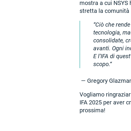
mostra a cui NSYS h
stretta la comunità 
Ciò che rende 
tecnologia, ma 
consolidate, cr
avanti. Ogni i
E l’IFA di que
scopo.
— Gregory Glazman
Vogliamo ringraziare
IFA 2025 per aver c
prossima!