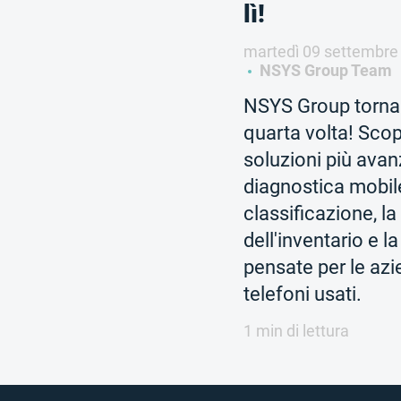
lì!
martedì 09 settembre
NSYS Group Team
NSYS Group torna a
quarta volta! Scop
soluzioni più avan
diagnostica mobile
classificazione, l
dell'inventario e 
pensate per le az
telefoni usati.
1 min di lettura