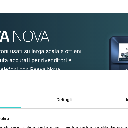
oni usati su larga scala e ottieni
uta accurati per rivenditori e
i telefoni con Reeva Nova
Dettagli
ookie
nalizzare contenuti ed annunci, per fornire funzionalità dei socia