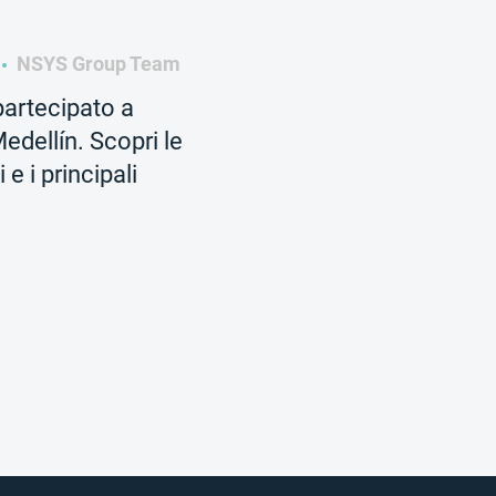
NSYS Group Team
partecipato a
dellín. Scopri le
e i principali