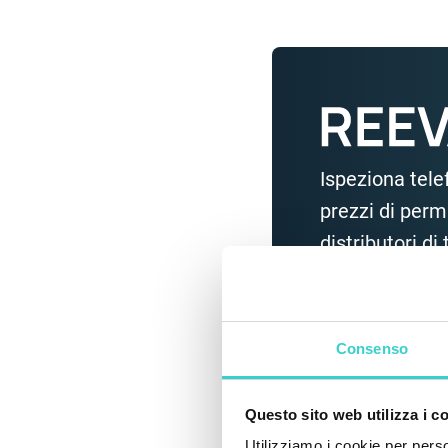
Ispeziona telef
prezzi di perm
distributori d
Fissare la demo
Consenso
Questo sito web utilizza i c
Utilizziamo i cookie per perso