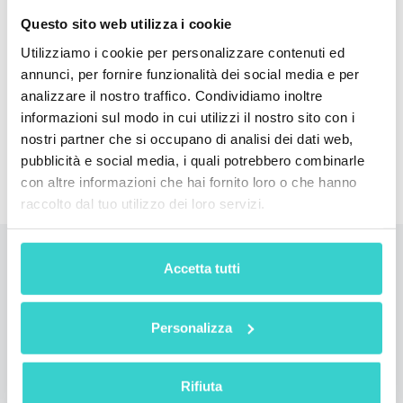
Ispeziona telefoni usati su larga scala e ottieni
Questo sito web utilizza i cookie
prezzi di permuta accurati per rivenditori e
Utilizziamo i cookie per personalizzare contenuti ed
distributori di telefoni con Reeva Nova
annunci, per fornire funzionalità dei social media e per
analizzare il nostro traffico. Condividiamo inoltre
Fissare la demo
informazioni sul modo in cui utilizzi il nostro sito con i
nostri partner che si occupano di analisi dei dati web,
pubblicità e social media, i quali potrebbero combinarle
con altre informazioni che hai fornito loro o che hanno
raccolto dal tuo utilizzo dei loro servizi.
Leggi anche
Accetta tutti
Personalizza
Rifiuta