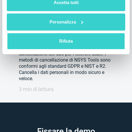
Accetta tutti
Certificazione ADISA
Personalizza
venerdì 29 giugno 2018
NSYS Group Team
Rifiuta
NSYS Group ha ottenuto la certificazione
ADISA per la nostra soluzione di
cancellazione dei dati per i telefoni usati. I
metodi di cancellazione di NSYS Tools sono
conformi agli standard GDPR e NIST e R2.
Cancella i dati personali in modo sicuro e
veloce.
3 min di lettura
Fissare la demo