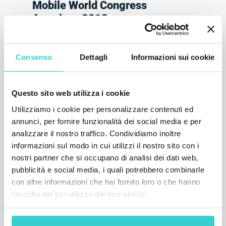
Mobile World Congress
Americas 2018
lunedì 13 agosto 2018
NSYS Group Team
Consenso
Dettagli
Informazioni sui cookie
Siamo orgogliosi di annunciare che NSYS
GROUP parteciperà al GSMA Mobile World
Congress Americas 2018 (@MWCAmericas)
Questo sito web utilizza i cookie
dal 12 al 14 settembre a Los Angeles.
Utilizziamo i cookie per personalizzare contenuti ed
1 min di lettura
annunci, per fornire funzionalità dei social media e per
analizzare il nostro traffico. Condividiamo inoltre
informazioni sul modo in cui utilizzi il nostro sito con i
nostri partner che si occupano di analisi dei dati web,
pubblicità e social media, i quali potrebbero combinarle
con altre informazioni che hai fornito loro o che hanno
raccolto dal tuo utilizzo dei loro servizi.