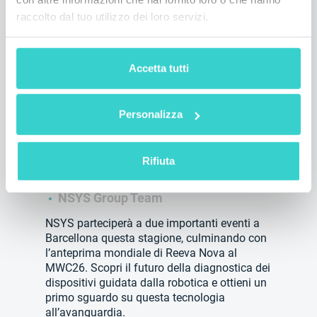
raccolto dal tuo utilizzo dei loro servizi.
Accetta tutti
Personalizza
NSYS a Barcellona — con
l’anteprima mondiale di Reeva
Nova
Rifiuta
venerdì 06 marzo 2026
NSYS Group Team
NSYS parteciperà a due importanti eventi a
Barcellona questa stagione, culminando con
l’anteprima mondiale di Reeva Nova al
MWC26. Scopri il futuro della diagnostica dei
dispositivi guidata dalla robotica e ottieni un
primo sguardo su questa tecnologia
all’avanguardia.