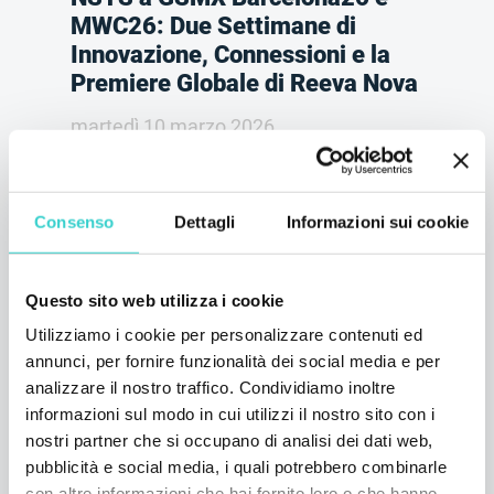
MWC26: Due Settimane di
Innovazione, Connessioni e la
Premiere Globale di Reeva Nova
martedì 10 marzo 2026
NSYS Group Team
NSYS ripensa a due settimane trascorse a
Barcellona, condividendo i principali insight
Consenso
Dettagli
Informazioni sui cookie
da GSMX Barcelona26 e MWC26. Dalla
premiere mondiale di Reeva Nova agli
incontri con partner strategici, gli eventi
Questo sito web utilizza i cookie
hanno evidenziato la direzione del settore
verso una maggiore automazione e una
Utilizziamo i cookie per personalizzare contenuti ed
collaborazione più profonda.
annunci, per fornire funzionalità dei social media e per
analizzare il nostro traffico. Condividiamo inoltre
1 min di lettura
informazioni sul modo in cui utilizzi il nostro sito con i
nostri partner che si occupano di analisi dei dati web,
pubblicità e social media, i quali potrebbero combinarle
con altre informazioni che hai fornito loro o che hanno