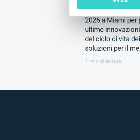
Rifiuta
NSYS partecipa a 
2026 a Miami per 
ultime innovazion
del ciclo di vita de
soluzioni per il m
1 min di lettura