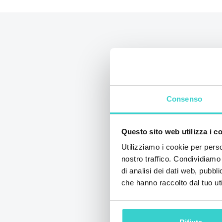
Consenso
Questo sito web utilizza i c
Utilizziamo i cookie per perso
nostro traffico. Condividiamo 
di analisi dei dati web, pubbl
NSYS parteci
che hanno raccolto dal tuo uti
Disrupt 2026 
giovedì 04 giugno 202