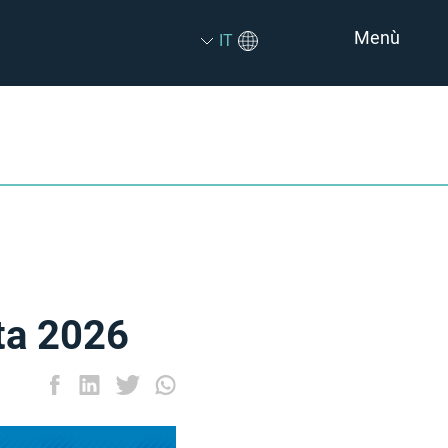
Menù
IT
ta 2026