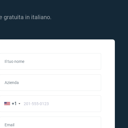
gratuita in italiano.
Il tuo nome
Azienda
+1
Email