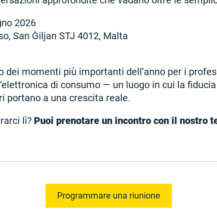
versazioni approfondite che vadano oltre le semplic
gno 2026
o, San Ġiljan STJ 4012, Malta
 dei momenti più importanti dell’anno per i profess
l’elettronica di consumo — un luogo in cui la fiducia
ri portano a una crescita reale.
rarci lì?
Puoi prenotare un incontro con il nostro t
Programmare una riunione