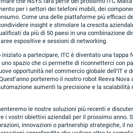
ermare che NSYS farà perte del prossimo ITC Malta 
mento per i settori dei telefoni mobili, dei componen
consumo. Come una delle piattaforme più efficaci de
 condividere insight e stimolare la crescita aziendal
ualificati da più di 50 paesi in una combinazione d
 aree espositive e sessioni di networking.
niziato a partecipare, ITC è diventato una tappa
 uno spazio che ci permette di riconnetterci con pa
uove opportunità nel commercio globale dell’IT e d
Quest’anno porteremo il nostro robot Reeva Nova 
utomazione aumenti la precisione e la scalabilità 
senteremo le nostre soluzioni più recenti e discu
i vostri obiettivi aziendali per il prossimo anno. S
orazioni, innovazioni o partnership strategiche, il 