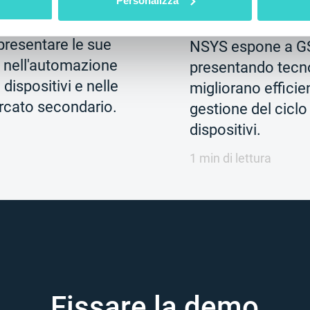
Personalizza
giovedì 04 giugno 20
Mobile Disrupt
presentare le sue
NSYS espone a G
i nell'automazione
presentando tecn
i dispositivi e nelle
migliorano efficie
ercato secondario.
gestione del ciclo 
dispositivi.
1 min di lettura
Fissare la demo