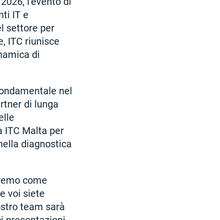
2026, l’evento di
ti IT e
l settore per
e, ITC riunisce
inamica di
 fondamentale nel
rtner di lunga
elle
a ITC Malta per
nella diagnostica
teremo come
e voi siete
nostro team sarà