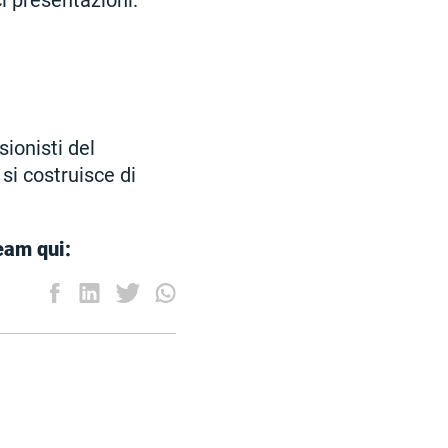
i presentazioni.
ionisti del
 si costruisce di
eam qui: