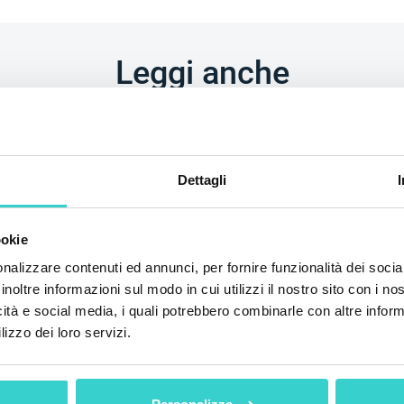
Leggi anche
Dettagli
ookie
nalizzare contenuti ed annunci, per fornire funzionalità dei socia
inoltre informazioni sul modo in cui utilizzi il nostro sito con i n
icità e social media, i quali potrebbero combinarle con altre inform
perà a Mobile
NSYS sarà tra
lizzo dei loro servizi.
a Miami!
espositori d
2026!
6
NSYS Group Team