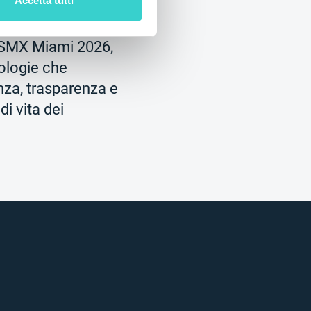
Accetta tutti
26
NSYS Group Team
SMX Miami 2026,
ologie che
nza, trasparenza e
di vita dei