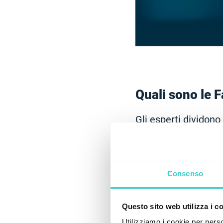
Quali sono le F
Gli esperti dividono 
espliciti e struttur
proprie esigenze, ma
Tuttavia, esiste un 
Consenso
Viene presentata nel
ciclo di vita degli a
Questo sito web utilizza i c
progettazione, acqu
Utilizziamo i cookie per perso