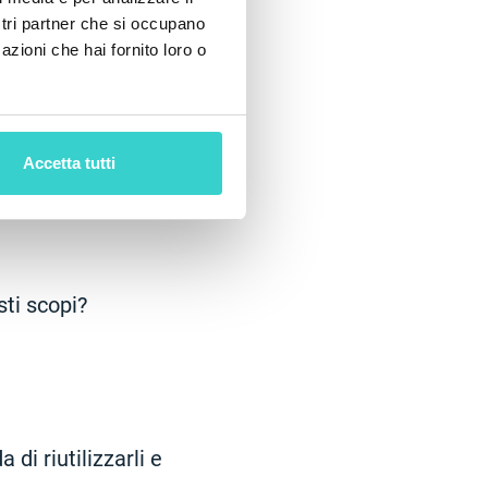
i pratiche per
ostri partner che si occupano
azioni che hai fornito loro o
Accetta tutti
sione calcolata.
sti scopi?
di riutilizzarli e