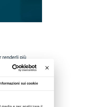
r renderli più
secondo le
li.
 dettagliata.
Informazioni sui cookie
NIST. L'intero
ione,
imento.
l media e per analizzare il