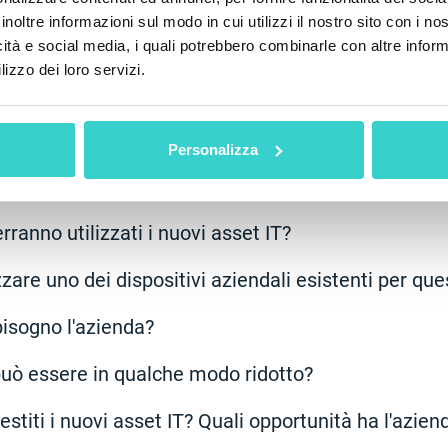
a sua versione più semplice che combina le miglior
inoltre informazioni sul modo in cui utilizzi il nostro sito con i n
gli asset. Consiste di cinque passaggi sequenziali:
icità e social media, i quali potrebbero combinarle con altre inform
lizzo dei loro servizi.
Personalizza
il dispositivo, devi assicurarti di prendere una deci
 IT considerati, rispondi alle seguenti domande:
rranno utilizzati i nuovi asset IT?
izzare uno dei dispositivi aziendali esistenti per que
bisogno l'azienda?
ò essere in qualche modo ridotto?
iti i nuovi asset IT? Quali opportunità ha l'azienda 