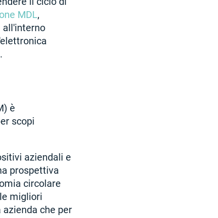
dere il ciclo di
ione MDL
,
all'interno
'elettronica
.
M) è
per scopi
sitivi aziendali e
una prospettiva
nomia circolare
e migliori
a azienda che per