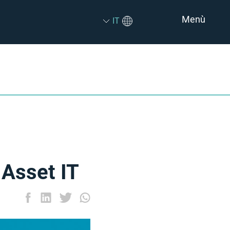
Menù
IT
 Asset IT