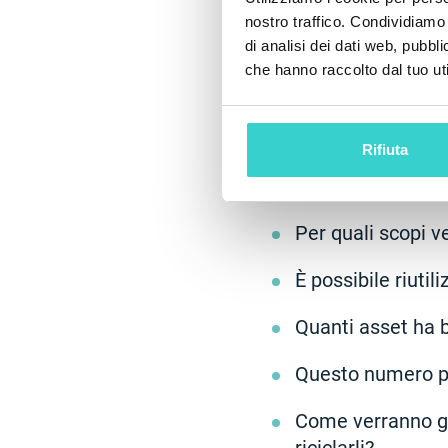
Vediamo da vicino l
nostro traffico. Condividiamo 
ottimizzare l'uso de
di analisi dei dati web, pubbl
che hanno raccolto dal tuo uti
Preparazione
Rifiuta
Prima di acquistare 
Per acquisire asset
Per quali scopi ve
È possibile riutil
Quanti asset ha 
Questo numero pu
Come verranno gest