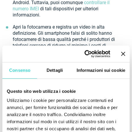
Android. Tuttavia, puoi comunque
controllare il
numero IMEI
di tali dispositivi per ulteriori
informazioni.
Apri la fotocamera e registra un video in alta
definizione. Gli smartphone falsi di solito hanno
fotocamere di bassa qualità perché i produttori di
telefoni cercano di ridurre al minimo i costi di
produzione. Pertanto, valutare la qualità del video
aiuta a identificare un telefono falso.
Ispeziona i materiali utilizzati per realizzare il
Consenso
Dettagli
Informazioni sui cookie
telefono. Confronta il dispositivo con la descrizione
del produttore per assicurarti che corrisponda. Ad
esempio, controlla che lo schermo sia fatto di
Questo sito web utilizza i cookie
vetro, non di plastica, ed esamina il materiale della
Utilizziamo i cookie per personalizzare contenuti ed
cover posteriore e l'aspetto del logo per verificarne
l'autenticità.
annunci, per fornire funzionalità dei social media e per
analizzare il nostro traffico. Condividiamo inoltre
Nel complesso, il test del software, insieme a controlli
informazioni sul modo in cui utilizzi il nostro sito con i
manuali in caso di dubbi sull'autenticità, è la strategia
nostri partner che si occupano di analisi dei dati web,
più efficace per rilevare dispositivi non genuini.