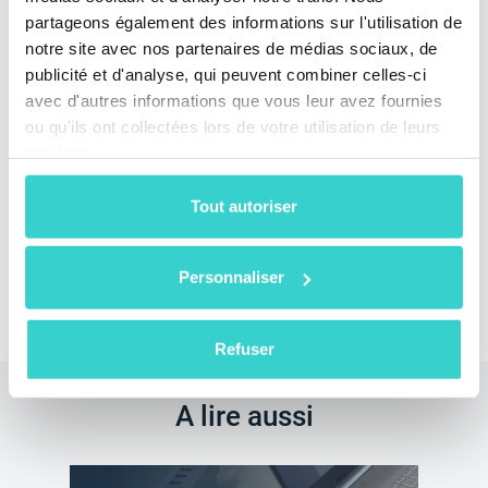
Recycling d'avoir choisi nos produits !
partageons également des informations sur l'utilisation de
notre site avec nos partenaires de médias sociaux, de
Si vous souhaitez en savoir plus sur nos produits,
publicité et d'analyse, qui peuvent combiner celles-ci
envoyez-nous votre demande et nous vous
contacterons pour planifier une démonstration
avec d'autres informations que vous leur avez fournies
gratuite.
ou qu'ils ont collectées lors de votre utilisation de leurs
services.
Tout autoriser
Personnaliser
Organisez une démo
Refuser
A lire aussi