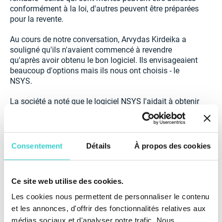
conformément à la loi, d'autres peuvent être préparées
pour la revente.
Au cours de notre conversation, Arvydas Kirdeika a
souligné qu'ils n'avaient commencé à revendre
qu'après avoir obtenu le bon logiciel. Ils envisageaient
beaucoup d'options mais ils nous ont choisis - le
NSYS.
La société a noté que le logiciel NSYS l'aidait à obtenir
un contrôle total du processus. Le processus est
entièrement automatisé et toutes les informations
après le test et la réparation sont fixées et enregistrées
dans la base de données. Ils ont fourni 50 tests et
Consentement
Détails
À propos des cookies
personnalisé le flux de travail opérationnel d'une
manière qui convient de manière optimale à leur
entreprise.
Ce site web utilise des cookies.
L'équipe de NSYS Group est heureuse de savoir que
Les cookies nous permettent de personnaliser le contenu
nos solutions aident les entreprises dans leur
et les annonces, d'offrir des fonctionnalités relatives aux
cheminement de croissance. Nous remercions Baltic
médias sociaux et d'analyser notre trafic. Nous