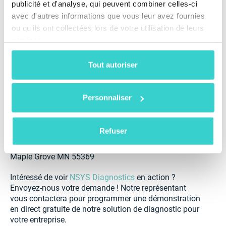
volontairement rien du logiciel. Je le garderais tel quel
publicité et d'analyse, qui peuvent combiner celles-ci
pour le moment.
avec d'autres informations que vous leur avez fournies
ou qu'ils ont collectées lors de votre utilisation de leurs
NSYS Group: Y a-t-il quelque chose que vous
services.
aimeriez améliorer dans NSYS Diagnostics ?
BL: Oh, ça s'améliore toujours. Je pense toujours qu'il
Tout autoriser
n'y a rien à améliorer, mais vous le faites d'une
manière ou d'une autre, et je pense: "Wow, c'est encore
mieux que je ne le pensais!"
Personnaliser
Si vous souhaitez consulter Device Pitstop, :
Refuser
13732 83rd Way N
Maple Grove MN 55369
Intéressé de voir
NSYS Diagnostics
en action ?
Envoyez-nous votre demande ! Notre représentant
vous contactera pour programmer une démonstration
en direct gratuite de notre solution de diagnostic pour
votre entreprise.