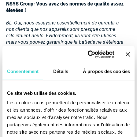
NSYS Group: Vous avez des normes de qualité assez
élevées !
BL: Oui, nous essayons essentiellement de garantir à
nos clients que nos appareils sont presque comme
s'ils étaient neufs. Évidemment, ils vont être utilisés
mais vous pouvez garantir que la batterie ne s'éteindra
pas dans deux mois.
NSYS Group: Y a-t-il des tests dont vous n'avez pas
besoin ?
Consentement
Détails
À propos des cookies
BL: Je dirais non. Tous les tests sont extrêmement
importants.
Ce site web utilise des cookies.
Nous utilisons encore parfois le test de batterie
Les cookies nous permettent de personnaliser le contenu
lorsque les clients déclarent que leur batterie se
et les annonces, d'offrir des fonctionnalités relatives aux
décharge extrêmement rapidement. Je dirais donc
médias sociaux et d'analyser notre trafic. Nous
qu'ils sont tous importants à un moment précis.
partageons également des informations sur l'utilisation de
Je n'enlèverais rien. Je ne supprimerais
notre site avec nos partenaires de médias sociaux, de