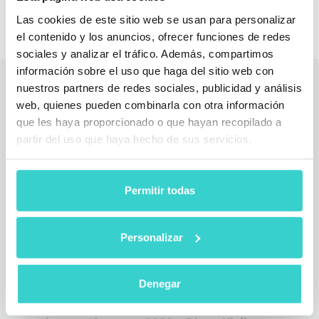
Solicitar Demo
Las cookies de este sitio web se usan para personalizar
el contenido y los anuncios, ofrecer funciones de redes
sociales y analizar el tráfico. Además, compartimos
información sobre el uso que haga del sitio web con
nuestros partners de redes sociales, publicidad y análisis
Lea también
web, quienes pueden combinarla con otra información
que les haya proporcionado o que hayan recopilado a
partir del uso que haya hecho de sus servicios.
Permitir todas
Personalizar
Analítica avanzada de celulares
Denegar
seminuevos