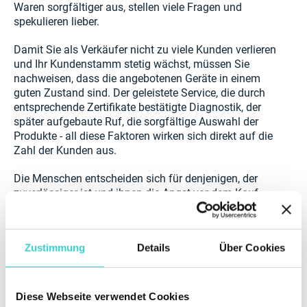
Waren sorgfältiger aus, stellen viele Fragen und
spekulieren lieber.
Damit Sie als Verkäufer nicht zu viele Kunden verlieren
und Ihr Kundenstamm stetig wächst, müssen Sie
nachweisen, dass die angebotenen Geräte in einem
guten Zustand sind. Der geleistete Service, die durch
entsprechende Zertifikate bestätigte Diagnostik, der
später aufgebaute Ruf, die sorgfältige Auswahl der
Produkte - all diese Faktoren wirken sich direkt auf die
Zahl der Kunden aus.
Die Menschen entscheiden sich für denjenigen, der
zuverlässiger ist und ihnen die Angst vor dem Kauf
eines gebrauchten Geräts nimmt.
Dies erklärt, warum der Kauf bei einer Privatperson ein
Zustimmung
Details
Über Cookies
Risiko darstellt. Eine Person, die ein Gerät verkauft,
kann unehrlich sein, aber ein Geschäft, das
verantwortungsbewusst ist und seinen Ruf schätzt,
wird die richtigen technischen Tests durchführen und
Diese Webseite verwendet Cookies