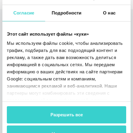
Согласие
Подробности
О нас
Читайте также
Этот сайт использует файлы «куки»
Мы используем файлы cookie, чтобы анализировать
трафик, подбирать для вас подходящий контент и
рекламу, а также дать вам возможность делиться
информацией в социальных сетях. Мы передаем
информацию о ваших действиях на сайте партнерам
Google: социальным сетям и компаниям,
занимающимся рекламой и веб-аналитикой. Наши
партнеры могут комбинировать эти сведения с
NSYS Group принимает
предоставленной вами информацией, а также
участие в ITAD Scottsdale
данными, которые они получили при использовании
вами их сервисов.
Разрешить все
пятница 15 ноября 2019
NSYS Group Team