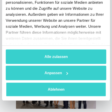
personalisieren, Funktionen für soziale Medien anbieten
Scottsdale teil
zu können und die Zugriffe auf unsere Website zu
analysieren. Außerdem geben wir Informationen zu Ihrer
Freitag 15 November 2019
NSYS Group Team
Verwendung unserer Website an unsere Partner für
soziale Medien, Werbung und Analysen weiter. Unsere
Unser Team fühlt sich sehr geehrt, dass die
Partner führen diese Informationen möglicherweise mit
NSYS Group als Silber-Sponsor auf dem
weiteren Daten zusammen, die Sie ihnen bereitgestellt
ITAD-Gipfel am 19. und 20. November in
haben oder die sie im Rahmen Ihrer Nutzung der Dienste
Scottsdale, AZ, ausstellt.
gesammelt haben.
3 min lesen
Alle zulassen
Anpassen
Ablehnen