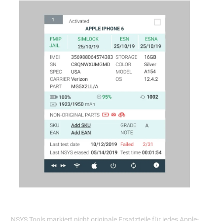
NSYS Tools markiert nicht originale Ersatzteile für jedes Apple-