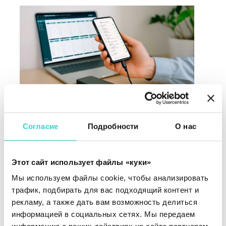
Согласие
Подробности
О нас
NSYS Diagnostics не просто точно проверяет
мобильные устройства: главное — оно
обеспечивает подтверждение их качества.
Этот сайт использует файлы «куки»
Сертификаты тестирования, выдаваемые NSYS
Diagnostics, повышают ценность устройств, так
Мы используем файлы cookie, чтобы анализировать
как подтверждают их состояние для покупателей.
трафик, подбирать для вас подходящий контент и
Кроме того, когда бизнес уверен в правильности
рекламу, а также дать вам возможность делиться
диагностики, он может предлагать более
информацией в социальных сетях. Мы передаем
длительную гарантию, что дает дополнительное