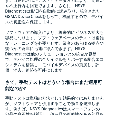
す。自動化されたテストとデータ入力により、間違い
や不正行為を回避できます。さらに、NSYS
DiagnosticsはIMEIを自動的に読み取り、統合された
GSMA Device Checkをもって、検証するので、デバイ
スの真正性を保証します。
ソフトウェアの導入により、将来的にビジネス拡大も
容易になります。ソフトウェアベースのテストは複雑
なトレーニングを必要とせず、業者のあらゆる拠点や
幾つかの倉庫に迅速に導入できます。NSYS
Diagnosticsは他のソリューションとの統合が容易
で、デバイス処理の全サイクルをカバーする統合エコ
システムを構築し、モバイルデバイスの買戻し、評
価、消去、追跡を可能にします。
さて、手動テストはどういう場合にまだ適用可
能なのか?
手動テストは単独の方法として効果的ではありません
が、ソフトウェアと併用することで効果を発揮しま
す。例えば、NSYS Diagnosticsはスマートフォンの
部品の真正性を検証し、偽造品の可能性がある部品を