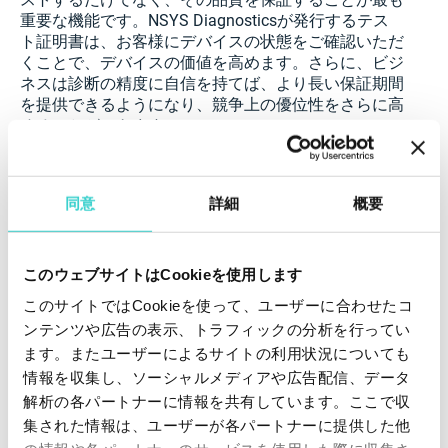
重要な機能です。NSYS Diagnosticsが発行するテス
ト証明書は、お客様にデバイスの状態をご確認いただ
くことで、デバイスの価値を高めます。さらに、ビジ
ネスは診断の精度に自信を持てば、より長い保証期間
を提供できるようになり、競争上の優位性をさらに高
めることができます。
マーケットプレイス上、信頼性の高い製品のみを販売
することを目指しているため、再販業者としてのステ
同意
詳細
概要
ータスを取得するには証明書も必要です。NSYS
Diagnosticsは、Back Market、Refurbed、B-Stock、
Amazon Renewedなどのマーケットプレイスで認定さ
れたソフトウェアです。この証明書は、これらのマー
このウェブサイトはCookieを使用します
ケットプレイスで電子機器を再販する際に使用できま
このサイトではCookieを使って、ユーザーに合わせたコ
す。
ンテンツや広告の表示、トラフィックの分析を行ってい
ます。またユーザーによるサイトの利用状況についても
テストプロセスを改善し、より長い保証期間を提供し
たいですか？NSYS Diagnosticsをお試しください！
情報を収集し、ソーシャルメディアや広告配信、データ
解析の各パートナーに情報を共有しています。ここで収
集された情報は、ユーザーが各パートナーに提供した他