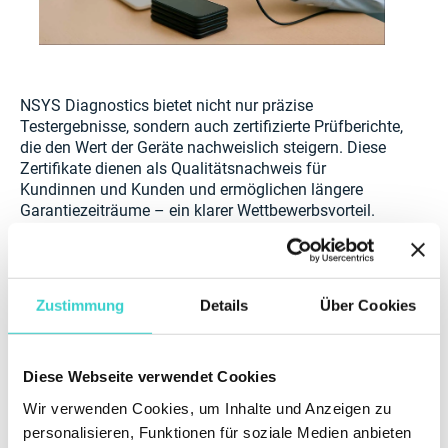
NSYS Diagnostics bietet nicht nur präzise
Testergebnisse, sondern auch zertifizierte Prüfberichte,
die den Wert der Geräte nachweislich steigern. Diese
Zertifikate dienen als Qualitätsnachweis für
Kundinnen und Kunden und ermöglichen längere
Garantiezeiträume – ein klarer Wettbewerbsvorteil.
Zudem sind solche Prüfberichte Voraussetzung für die
Zusammenarbeit mit großen Marktplätzen. NSYS
Diagnostics ist zertifizierte Software bei Back Market,
Zustimmung
Details
Über Cookies
Refurbed, B-Stock und Amazon Renewed – und die
erstellten Prüfberichte werden von diesen Plattformen
anerkannt.
Diese Webseite verwendet Cookies
Sie möchten Ihre Testprozesse professionalisieren und
Wir verwenden Cookies, um Inhalte und Anzeigen zu
längere Garantien anbieten? Testen Sie NSYS
personalisieren, Funktionen für soziale Medien anbieten
Diagnostics!