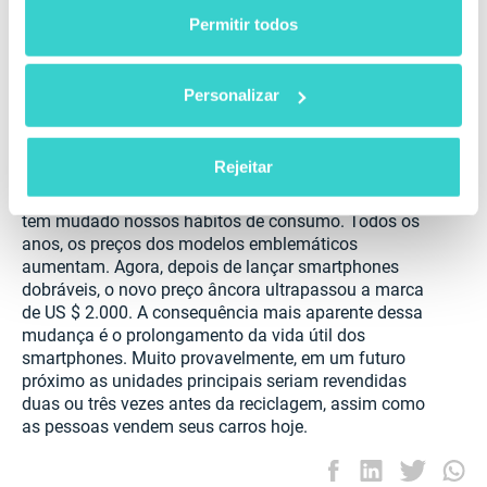
resposta. 67% dos entrevistados com telefones
Permitir todos
recondicionados não tiveram queixas, o que é
praticamente o mesmo que os consumidores que
compraram novos modelos. Em outras palavras, não
Personalizar
há diferença na experiência do usuário depois de
comprar o último dispositivo mais caro e a unidade
usada por um preço de banana.
Rejeitar
Finalmente, até mesmo o estado atual da indústria
tem mudado nossos hábitos de consumo. Todos os
anos, os preços dos modelos emblemáticos
aumentam. Agora, depois de lançar smartphones
dobráveis, o novo preço âncora ultrapassou a marca
de US $ 2.000. A consequência mais aparente dessa
mudança é o prolongamento da vida útil dos
smartphones. Muito provavelmente, em um futuro
próximo as unidades principais seriam revendidas
duas ou três vezes antes da reciclagem, assim como
as pessoas vendem seus carros hoje.