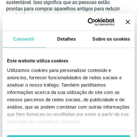
sustentável. Isso significa que as pessoas estão
prontas para comprar aparelhos antigos para reduzir
a poluição do meio ambiente e a pegada de carbono.
Consentir
Detalhes
Sobre os cookies
Este website utiliza cookies
Utilizamos cookies para personalizar conteúdo e
anúncios, fornecer funcionalidades de redes sociais e
analisar o nosso tráfego. Também partilhamos
informações acerca da sua utilização do site com os
nossos parceiros de redes sociais, de publicidade e de
análise, que as podem combinar com outras informações
que lhes forneceu ou recolhidas por estes a partir da sua
utilização dos respetivos serviços.
A próxima questão é se smartphones usados
realmente valem a pena. Em 2018, a Consumer
Reports fez uma pesquisa para descobrir uma