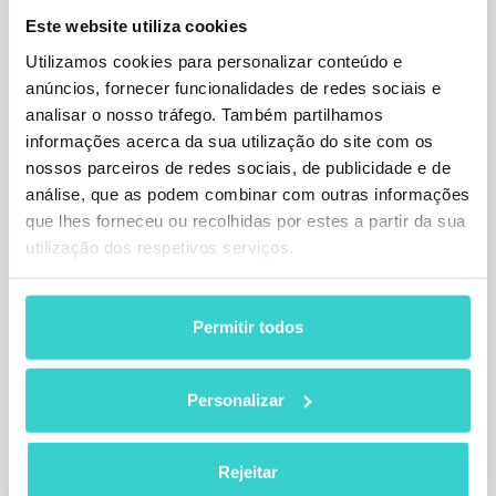
Este website utiliza cookies
Utilizamos cookies para personalizar conteúdo e
anúncios, fornecer funcionalidades de redes sociais e
analisar o nosso tráfego. Também partilhamos
informações acerca da sua utilização do site com os
nossos parceiros de redes sociais, de publicidade e de
Impressões da NSYS sobre IFA e
análise, que as podem combinar com outras informações
MORECON23
que lhes forneceu ou recolhidas por estes a partir da sua
utilização dos respetivos serviços.
terça-feira 12 setembro 2023
Arina Zhuravel
A equipe da NSYS visitou duas importantes
Permitir todos
exposições europeias para demonstrar as
capacidades do Reeva. Mergulhe e veja
como ele está causando impacto na
Personalizar
indústria!
1 min de leitura
Rejeitar