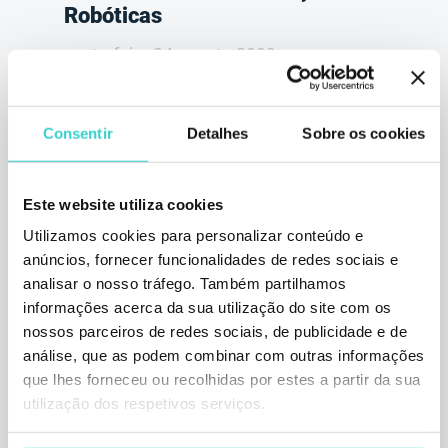
Robóticas
sexta-feira 04 agosto 2023
Arina Zhuravel
Inscreva-se para um webinar com Marko
Milićević, Gerente de Desenvolvimento de
Consentir
Detalhes
Sobre os cookies
Negócios e Diretor de Vendas na ProMobi.
Aproveite a oportunidade para aprender
insights únicos de um dos líderes do
Este website utiliza cookies
mercado da Europa Oriental.
Utilizamos cookies para personalizar conteúdo e
3 min de leitura
anúncios, fornecer funcionalidades de redes sociais e
analisar o nosso tráfego. Também partilhamos
informações acerca da sua utilização do site com os
nossos parceiros de redes sociais, de publicidade e de
análise, que as podem combinar com outras informações
que lhes forneceu ou recolhidas por estes a partir da sua
utilização dos respetivos serviços.