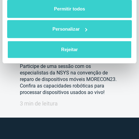
Permitir todos
NSYS Group no MORECON23:
Era Robótica da Reparação de
Personalizar
Dispositivos Móveis
quarta-feira 02 agosto 2023
Rejeitar
Arina Zhuravel
Participe de uma sessão com os
especialistas da NSYS na convenção de
reparo de dispositivos móveis MORECON23.
Confira as capacidades robóticas para
processar dispositivos usados ao vivo!
3 min de leitura