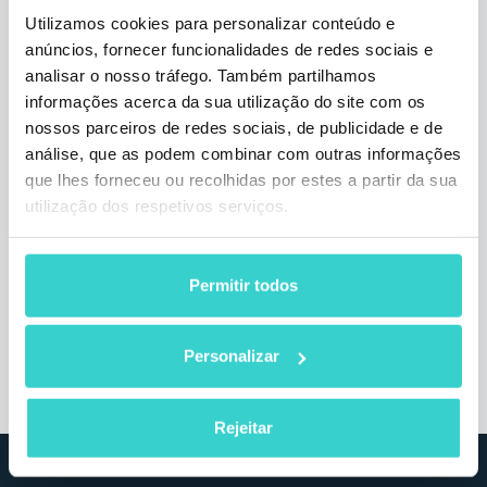
Utilizamos cookies para personalizar conteúdo e
anúncios, fornecer funcionalidades de redes sociais e
analisar o nosso tráfego. Também partilhamos
informações acerca da sua utilização do site com os
nossos parceiros de redes sociais, de publicidade e de
IFA Berlim, 6-11 de setembro de
análise, que as podem combinar com outras informações
2019
que lhes forneceu ou recolhidas por estes a partir da sua
utilização dos respetivos serviços.
terça-feira 27 agosto 2019
NSYS Group Team
A NSYS GROUP vai para a Alemanha para
Permitir todos
participar da feira IFA Berlin. O evento será
realizado de 6 a 11 de setembro. Encontre o
estande da NSYS GROUP #153 no hall 11.1.
Personalizar
3 min de leitura
Rejeitar