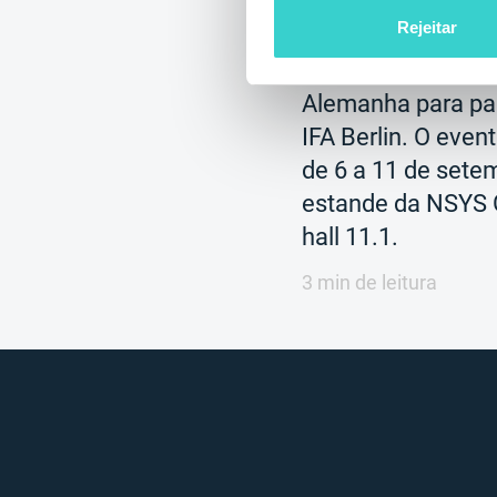
terça-feira 27 agosto
NSYS Group Team
Rejeitar
A NSYS GROUP vai
Alemanha para part
IFA Berlin. O even
de 6 a 11 de sete
estande da NSYS
hall 11.1.
3 min de leitura