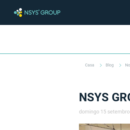
Casa
Blog
No
NSYS GRO
domingo 15 setembro