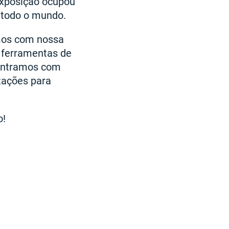
exposição ocupou
e todo o mundo.
amos com nossa
, ferramentas de
contramos com
ntações para
o!