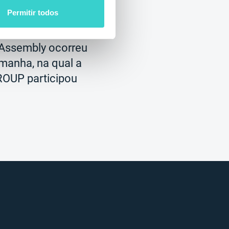
o 2019
Permitir todos
ho, a Mobile &
 Assembly ocorreu
manha, na qual a
OUP participou