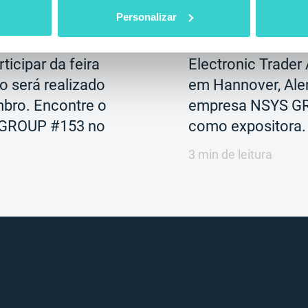
 2019
segunda-feira 08 julh
NSYS Group Team
Personalizar
 para a
De 26 a 27 de jun
icipar da feira
Electronic Trader
to será realizado
em Hannover, Ale
mbro. Encontre o
empresa NSYS GR
 GROUP #153 no
como expositora.
3 min de leitura