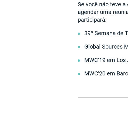
Se você não teve a
agendar uma reuniã
participará:
39ª Semana de Te
Global Sources M
MWC’19 em Los A
MWC’20 em Barcel