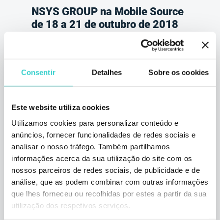
NSYS GROUP na Mobile Source
de 18 a 21 de outubro de 2018
quinta-feira 25 outubro 2018
NSYS Group Team
Neste mês de outubro, a NSYS GROUP foi
Consentir
Detalhes
Sobre os cookies
expositora na exposição Mobile Source no
Asia World Expo. Foi a nossa primeira
participação em uma exposição em Hong
Este website utiliza cookies
Kong e tivemos muitas oportunidades de
expandir nossa rede de parceiros fortes.
Utilizamos cookies para personalizar conteúdo e
anúncios, fornecer funcionalidades de redes sociais e
3 min de leitura
analisar o nosso tráfego. Também partilhamos
informações acerca da sua utilização do site com os
nossos parceiros de redes sociais, de publicidade e de
análise, que as podem combinar com outras informações
que lhes forneceu ou recolhidas por estes a partir da sua
utilização dos respetivos serviços.