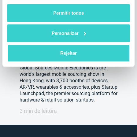
Permitir todos
NSYS Group na Global Sources
Personalizar
Mobile Electronics 2018
quinta-feira 18 outubro 2018
Rejeitar
NSYS Group Team
Global Sources Mobile Electronics is the
world's largest mobile sourcing show in
Hong-Kong, with 3,700 booths of devices,
AR/VR, wearables & accessories, plus Startup
Launchpad, the premier sourcing platform for
hardware & retail solution startups.
3 min de leitura