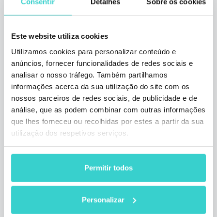
Consentir
Detalhes
Sobre os cookies
Este website utiliza cookies
Utilizamos cookies para personalizar conteúdo e
anúncios, fornecer funcionalidades de redes sociais e
analisar o nosso tráfego. Também partilhamos
informações acerca da sua utilização do site com os
NSYS GROUP no Mobile World
nossos parceiros de redes sociais, de publicidade e de
Congress Americas 2018
análise, que as podem combinar com outras informações
que lhes forneceu ou recolhidas por estes a partir da sua
domingo 16 setembro 2018
utilização dos respetivos serviços.
NSYS Group Team
Recentemente, a equipe da NSYS GROUP
participou do Mobile World Congress
Permitir todos
Americas em Los Angeles. Como de
costume, em nosso pavilhão, muitas
empresas que lidam com telefones usados e
Personalizar
recondicionados se reuniram. Encontramos
muitos de nossos clientes e parceiros atuais,