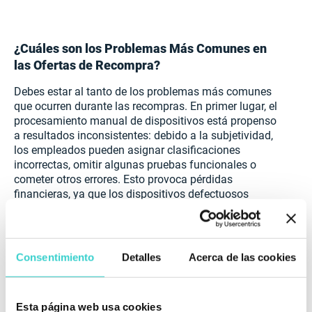
¿Cuáles son los Problemas Más Comunes en
las Ofertas de Recompra?
Debes estar al tanto de los problemas más comunes
que ocurren durante las recompras. En primer lugar, el
procesamiento manual de dispositivos está propenso
a resultados inconsistentes: debido a la subjetividad,
los empleados pueden asignar clasificaciones
incorrectas, omitir algunas pruebas funcionales o
cometer otros errores. Esto provoca pérdidas
financieras, ya que los dispositivos defectuosos
requerirán reparaciones.
Además, el riesgo de fraude es alto. El trabajador
podría engañar al cliente ofreciendo un precio más
Consentimiento
Detalles
Acerca de las cookies
alto y quedarse con parte del dinero.
Otro problema a considerar es el tiempo que toma el
Esta página web usa cookies
proceso de recompra. Tus clientes quieren vender sus