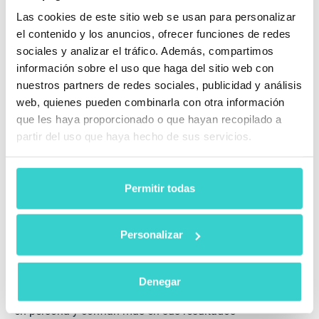
dispositivos rápidamente, y si el proceso es
Las cookies de este sitio web se usan para personalizar
demasiado largo, se reducirán su satisfacción con tus
el contenido y los anuncios, ofrecer funciones de redes
servicios.
sociales y analizar el tráfico. Además, compartimos
información sobre el uso que haga del sitio web con
Sin embargo, todos estos problemas pueden
nuestros partners de redes sociales, publicidad y análisis
solucionarse con la automatización. Esta elimina la
subjetividad y los errores humanos del proceso,
web, quienes pueden combinarla con otra información
proporcionando un flujo de trabajo estable y
que les haya proporcionado o que hayan recopilado a
predecible.
partir del uso que haya hecho de sus servicios.
¿Cómo Optimizar las Ofertas de Recompra?
Permitir todas
NSYS Group ha desarrollado un robot de última
generación, Reeva, que automatiza completamente
las recompras y realiza pruebas, clasificaciones,
Personalizar
tasaciones y borrados de datos en menos de 5
minutos.
Reeva también sirve como atracción para los clientes:
Denegar
las personas quieren experimentar el robot de prueba
en persona y confían más en sus resultados