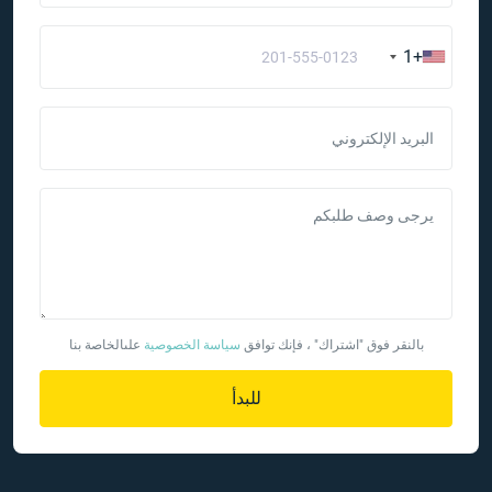
+1
البريد الإلكتروني
يرجى وصف طلبكم
بالنقر فوق "اشتراك" ، فإنك توافق
سياسة الخصوصية
علىالخاصة بنا
للبدأ