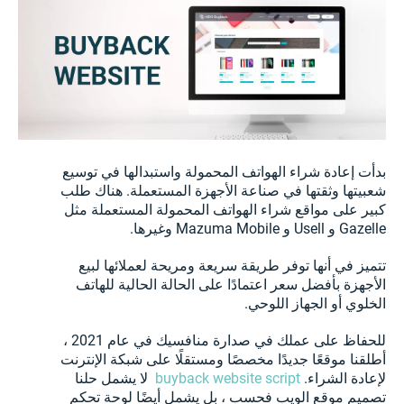
بدأت إعادة شراء الهواتف المحمولة واستبدالها في توسيع
شعبيتها وثقتها في صناعة الأجهزة المستعملة. هناك طلب
كبير على مواقع شراء الهواتف المحمولة المستعملة مثل
Gazelle و Usell و Mazuma Mobile وغيرها.
تتميز في أنها توفر طريقة سريعة ومريحة لعملائها لبيع
الأجهزة بأفضل سعر اعتمادًا على الحالة الحالية للهاتف
الخلوي أو الجهاز اللوحي.
للحفاظ على عملك في صدارة منافسيك في عام 2021 ،
أطلقنا موقعًا جديدًا مخصصًا ومستقلًا على شبكة الإنترنت
لإعادة الشراء.
buyback website script
لا يشمل حلنا
تصميم موقع الويب فحسب ، بل يشمل أيضًا لوحة تحكم