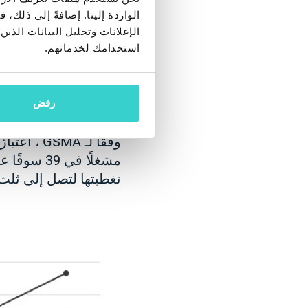
مزا
الواردة إلينا. إضافةً إلى ذلك
من المؤكد أن تطوير ت
الإعلانات وتحليل البيانات الذ
التكنولوجيا والمعدات 
استخدامك لخدماتهم.
Cloud و Intel عن
شراك
رفض
تسريع نشر 5G عبر شبكات متعددة ومواقع متطورة.
تغطيتها لتصل إلى ثلث س