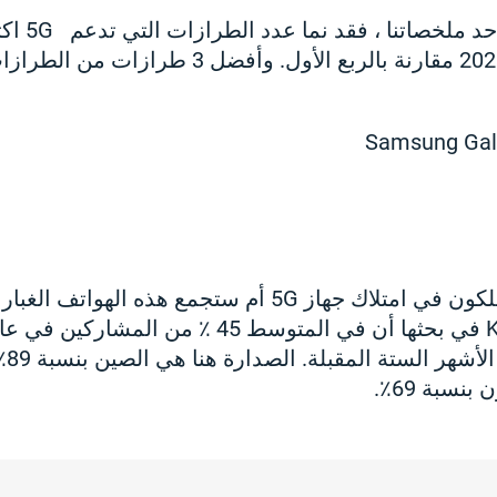
الربع الثالث من عام 2020 مقارنة بالربع الأول. و
Samsung Gala
لكن هل يرغب المستهلكون في امتلاك جهاز 5G أم ستجمع هذه اله
بشراء ها
نسبة 69٪.