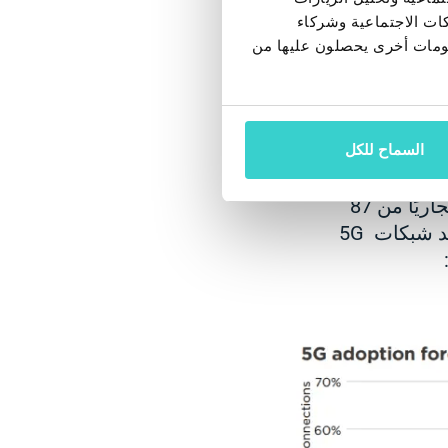
لتغيير ترددات عملها.
كات الاجتماعية وشركاء
ر من حيث
علومات أخرى يحصلون عليها من
لة ومكلفة.
لكن الأخبار الأخيرة تجعلنا بالتأكيد نعتقد أن عصر 5G أقرب من أي وقت مضى. أعلنت Google
اتصالات على
السماح للكل
وفقًا لـ GSMA ، اعتبارًا من نهاية الربع الثاني من عام 2020 ، كانت 5G متاحة تجاريًا من 87
مشغلًا في 39 سوقًا على مستوى العالم. بحلول عام 2025 ، من المرجح أن تزيد شبكات 5G