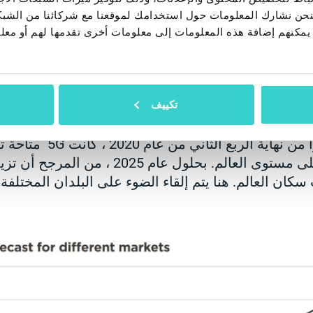
دات ترددات 5G وفي بعض الأحيان يجب إعادة تجهيز الصناعات بأكملها 
، فنحن نشارك المعلومات حول استخدامك لموقعنا مع شركائنا من الشب
وزيعات التردد منسقة سيؤدي إلى نظام بيئي أوسع بكثي
ين يمكنهم إضافة هذه المعلومات إلى معلومات أخرى تقدمها لهم أو م
والخبرة الهندسية العامة. لكنها عملية معقدة للغاية وطوي
تهما
أواخر فبراير. سيساعد تعاونهم مزودي خدمات ال
تكييف
كان العالم. هنا يتم إلقاء الضوء على البلدان المختلفة: