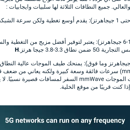
الي. جميع النطاقات الثلاثة لها سلبيات وايجابيات :
(حتى 1 جيجاهرتز): يقدم أوسع تغطية ولكن سرعة الشب
(1-6 جيجاهرتز): يعتبر لتوفير أفضل مزيج من التغطية وال
نطاق 3.3-3.8 جيجا هرتز.
H
24 جيجاهرتز وما فوق): يمنحك طيف الموجات عالية النطاق
المليمترية (mmWave) سرعات فائقة وسعة كبيرة ولكنه يعاني من ضع
حيث يمكن لإشارات الموجات mmWave السفر لمسافات قصيرة 
ا كنت قريبًا من موقع الخلية.