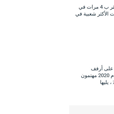
كما ذكرنا بالفعل في أحد ملخصاتنا ، فقد نما عدد الطرازات التي تدعم 5G اكثر ب 4 مرات في
أفضل 3 طرازات من الطرازات الأكثر شعبية في
واتف الغبار على أرفف
المتاجر؟ تدعي Kantar في بحثها أن في المتوسط 45 ٪ من المشاركين في عام 2020 مهتمون
تف 5G خلال الأشهر الستة المقبلة. الصدارة هنا هي الصين بنسبة 89٪ ، يليها