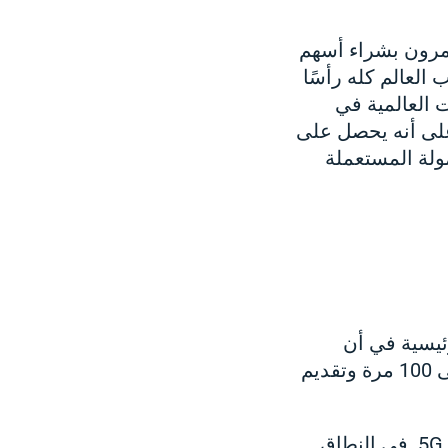
ن الضجيج حول موضوع 5G. يقوم المستثمرون بشراء أسهم
العالم كله رأسًا
 العالمية في
الإنترنت عادةً على أنه يحصل على
مولة المستعملة
الرئيسية في أن
شبكات 5G تهدف إلى دعم سرعات النطاق العريض المتنقل الأعلى من 10 إلى 100 مرة وتقديم
يمكن تشغيل شبكات 5G على أي تردد ، مما يوفر ثلاثة أنواع مختلفة من تجربة 5G في النطاق