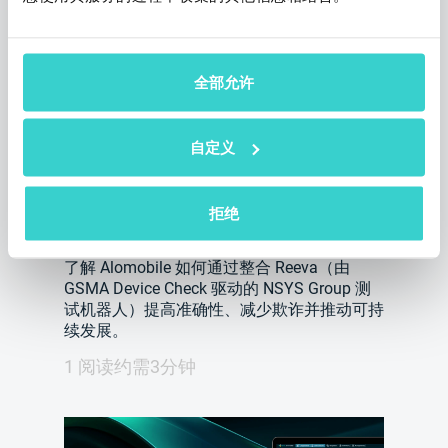
全部允许
Reeva 实战：Alomobile 如何改
自定义
变设备处理方式
星期一 19 五月 2025
拒绝
NSYS Group Team
了解 Alomobile 如何通过整合 Reeva（由
GSMA Device Check 驱动的 NSYS Group 测
试机器人）提高准确性、减少欺诈并推动可持
续发展。
1 阅读约需3分钟