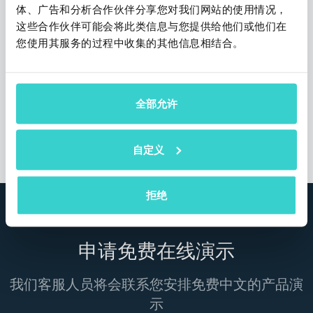
NSYS 很高兴参加 2026 年 ITAD
体、广告和分析合作伙伴分享您对我们网站的使用情况，
这些合作伙伴可能会将此类信息与您提供给他们或他们在
Summit！
您使用其服务的过程中收集的其他信息相结合。
星期四 04 六月 2026
NSYS Group Team
NSYS 将亮相 2026 年 ITAD Summit，与行业
全部允许
领导者共同探讨循环技术和设备生命周期管理
的未来发展方向。
自定义
1 阅读约需3分钟
拒绝
申请免费在线演示
我们客服人员将会联系您安排免费中文的产品演
示