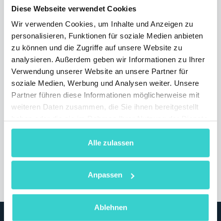
Diese Webseite verwendet Cookies
Wir verwenden Cookies, um Inhalte und Anzeigen zu
personalisieren, Funktionen für soziale Medien anbieten
NSYS freut sich auf die
zu können und die Zugriffe auf unsere Website zu
Teilnahme am ITAD Summit
analysieren. Außerdem geben wir Informationen zu Ihrer
2026 in Las Vegas!
Verwendung unserer Website an unsere Partner für
soziale Medien, Werbung und Analysen weiter. Unsere
Donnerstag 04 Juni 2026
Partner führen diese Informationen möglicherweise mit
NSYS Group Team
weiteren Daten zusammen, die Sie ihnen bereitgestellt
haben oder die sie im Rahmen Ihrer Nutzung der Dienste
NSYS nimmt am ITAD Summit 2026 teil, um
gemeinsam mit Branchenführern die Zukunft
gesammelt haben.
der Kreislaufwirtschaft und des
Alle zulassen
Gerätelebenszyklus-Managements zu
gestalten.
Anpassen
1 min lesen
Ablehnen