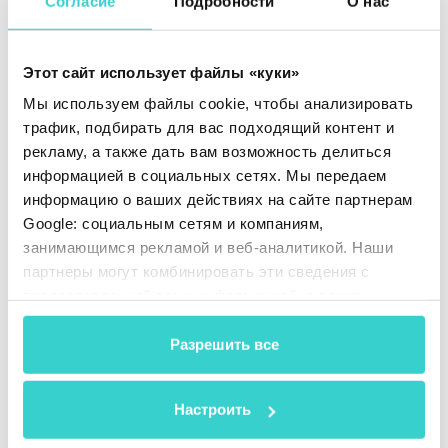
Согласие
Подробности
О нас
Этот сайт использует файлы «куки»
Мы используем файлы cookie, чтобы анализировать
трафик, подбирать для вас подходящий контент и
рекламу, а также дать вам возможность делиться
информацией в социальных сетях. Мы передаем
информацию о ваших действиях на сайте партнерам
Google: социальным сетям и компаниям,
занимающимся рекламой и веб-аналитикой. Наши
партнеры могут комбинировать эти сведения с
Как бизнес по продаже подержанных
предоставленной вами информацией, а также
устройств может защитить данные?
данными, которые они получили при использовании
Защита данных крайне важна для бизнеса,
вами их сервисов.
Разрешить все
работающего с большим количеством
смартфонов. Важно убедиться, что данные всех
предыдущих владельцев устройств удаляются
Настроить
безопасно и без возможности восстановления,
предотвращая утечки информации.