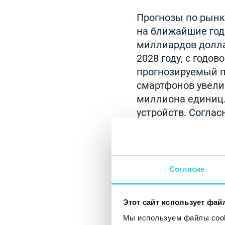
Прогнозы по рын
на ближайшие годы
миллиардов долла
2028 году, с годо
прогнозируемый п
смартфонов увеличи
миллиона единиц.
устройств. Согла
оценивается в 10,
превысит 101,351.
Согласие
Этот сайт использует фай
Мы используем файлы cooki