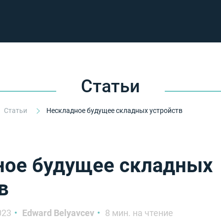
Статьи
Статьи
Нескладное будущее складных устройств
ное будущее складных
в
023
Edward Belyavcev
8 мин. на чтение