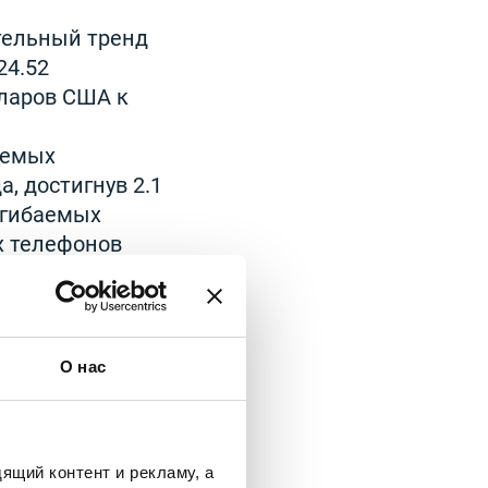
тельный тренд
24.52
лларов США к
аемых
а, достигнув 2.1
сгибаемых
х телефонов
как ожидается,
О нас
ящий контент и рекламу, а