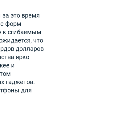
 за это время
ие форм-
у к сгибаемым
ожидается, что
ардов долларов
йства ярко
жее и
стом
х гаджетов.
ртфоны для