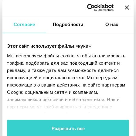
программное решение для тестирования
телефонов, подходящее для трейд-ин программ,
массовой обработки на складах и диагностики в
сервисных центрах.
Согласие
Подробности
О нас
NSYS Diagnostics
проводит более 60 тестов и
выявляет свыше 100 аппаратных дефектов с
Этот сайт использует файлы «куки»
точностью 99,7%. Каждое протестированное
устройство получает сертификат, который можно
Мы используем файлы cookie, чтобы анализировать
использовать при продаже на маркетплейсах,
трафик, подбирать для вас подходящий контент и
таких как Back Market, Amazon Renewed и
рекламу, а также дать вам возможность делиться
Refurbed.
информацией в социальных сетях. Мы передаем
информацию о ваших действиях на сайте партнерам
Попробуйте NSYS Diagnostics, чтобы
Google: социальным сетям и компаниям,
оптимизировать и масштабировать процесс
тестирования смартфонов!
занимающимся рекламой и веб-аналитикой. Наши
партнеры могут комбинировать эти сведения с
предоставленной вами информацией, а также
данными, которые они получили при использовании
вами их сервисов.
Разрешить все