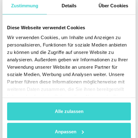
Zustimmung
Details
Über Cookies
NSYS Diagnostics: 99,7 % Genauigkeit bei der
Fehlererkennung
NSYS Group bietet eine umfassende Testlösung für
Diese Webseite verwendet Cookies
Smartphones – geeignet für verschiedene
Wir verwenden Cookies, um Inhalte und Anzeigen zu
Anwendungsfälle: vom Trade-In im Geschäft über die
personalisieren, Funktionen für soziale Medien anbieten
Massenbearbeitung im Lager bis zur Diagnose im
Reparaturzentrum.
zu können und die Zugriffe auf unsere Website zu
analysieren. Außerdem geben wir Informationen zu Ihrer
NSYS Diagnostics führt über 60 Tests durch und
Verwendung unserer Website an unsere Partner für
erkennt mehr als 100 Hardwarefehler mit einer
soziale Medien, Werbung und Analysen weiter. Unsere
Genauigkeit von 99,7 %. Für jedes getestete Gerät wird
Partner führen diese Informationen möglicherweise mit
ein Testzertifikat erstellt, das sich für den
weiteren Daten zusammen, die Sie ihnen bereitgestellt
Wiederverkauf auf Plattformen wie Back Market,
haben oder die sie im Rahmen Ihrer Nutzung der Dienste
Amazon Renewed oder Refurbed eignet.
gesammelt haben.
Teste NSYS Diagnostics, um deine Testprozesse zu
Alle zulassen
optimieren und zu skalieren!
Anpassen