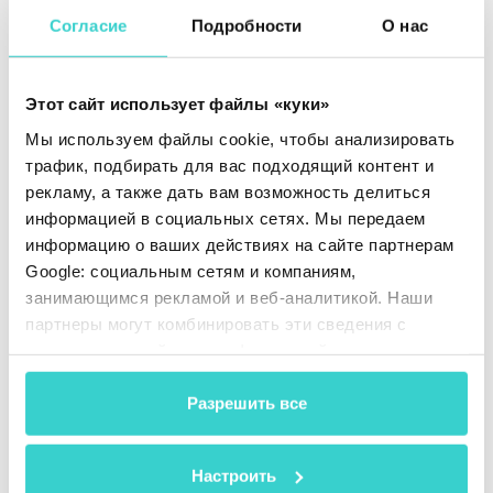
Начинайте с небольших заказов. Даже если
Согласие
Подробности
О нас
вы хотите закупить большую партию б/у
смартфонов, увеличивайте объемы заказов
постепенно. Это поможет вам избежать
крупных финансовых потерь, если поставщик
Этот сайт использует файлы «куки»
окажется ненадежным.
Мы используем файлы cookie, чтобы анализировать
трафик, подбирать для вас подходящий контент и
Тестируйте все полученные устройства. Это
рекламу, а также дать вам возможность делиться
позволит быстро вернуть дефектные
смартфоны поставщику или оформить
информацией в социальных сетях. Мы передаем
возврат средств.
информацию о ваших действиях на сайте партнерам
Google: социальным сетям и компаниям,
Как тестировать большие объемы
занимающимся рекламой и веб-аналитикой. Наши
подержанных смартфонов
партнеры могут комбинировать эти сведения с
предоставленной вами информацией, а также
Автоматизация — ключ к быстрому и
данными, которые они получили при использовании
эффективному процессу. Она устраняет
вами их сервисов.
Разрешить все
человеческие ошибки, обеспечивая объективные
и точные результаты.
Внедрение Reeva, инновационного робота для
Настроить