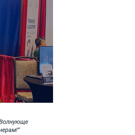
 Волнующе
нерам!