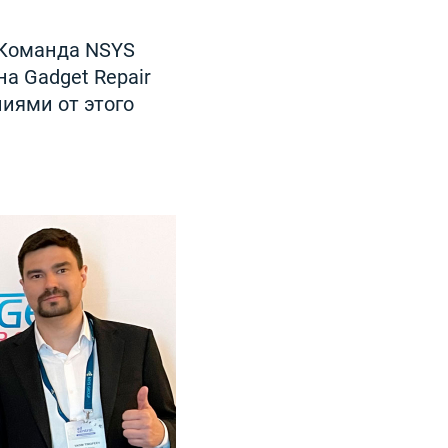
 Команда NSYS
на Gadget Repair
иями от этого