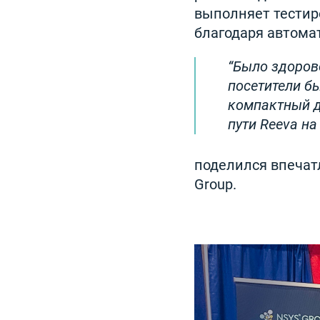
выполняет тестиро
благодаря автома
Было здоров
посетители б
компактный д
пути Reeva н
поделился впечат
Group.