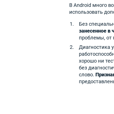
В Android много в
использовать до
Без специаль
занесенное в 
проблемы, от 
Диагностика у
работоспособн
хорошо ни те
без диагности
слово.
Призна
предоставлен