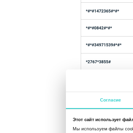
*#*#1472365#*#*
*#*#0842#*#*
*#*#34971539#*#*
*2767*3855#
*#*#1111#*#*
Согласие
Этот сайт использует фай
Мы используем файлы cooki