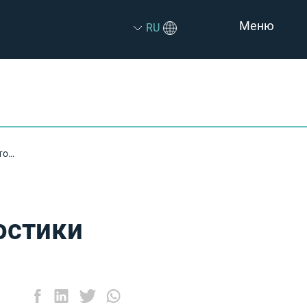
Меню
RU
Внутренние инструменты диагностики Android: достаточно ли их?
остики