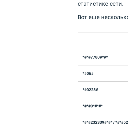
статистике сети.
Вот еще нескольк
*#*#7780#*#*
*#06#
*#0228#
*#*#0*#*#*
*#*#232339#*#* / *#*#5