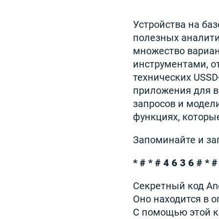
Устройства на ба
полезных аналитич
множество вариан
инструментами, о
технических USSD
приложения для в
запросов и модел
функциях, которые
Запоминайте и за
* # * # 4 6 3 6 # * #
Секретный код An
Оно находится в 
С помощью этой к