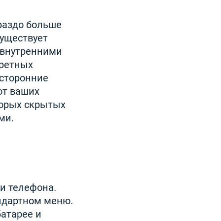
ораздо больше
Существует
 внутренними
кретных
 сторонние
от ваших
торых скрытых
ми.
и телефона.
андартном меню.
атарее и