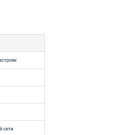
:
астроек
й сети