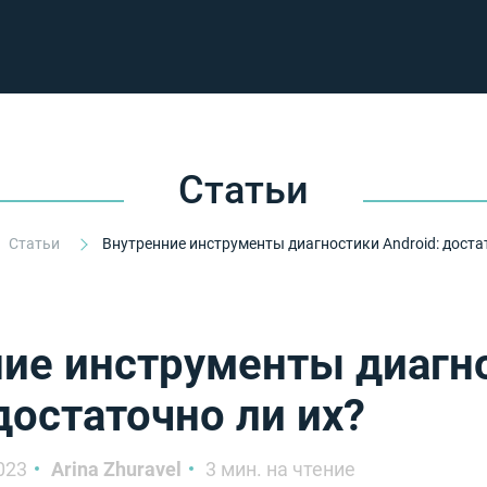
Статьи
Статьи
ие инструменты диагн
 достаточно ли их?
023
Arina Zhuravel
3 мин. на чтение