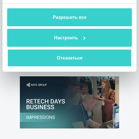
предоставленной вами информацией, а также
NSYS Group Team
данными, которые они получили при использовании
NSYS примет участие в Circular Markets
вами их сервисов.
Разрешить все
2026, чтобы изучить тренды циркулярной
экономики в мобильных технологиях.
Встретьтесь с нашей командой в Лондоне
Настроить
4 февраля и обсудите возможности
партнерства.
Отказаться
1 мин. на чтение