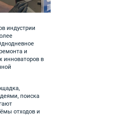
ов индустрии
более
 Однодневное
ремонта и
х инноваторов в
чной
ощадка,
деями, поиска
гают
ёмы отходов и