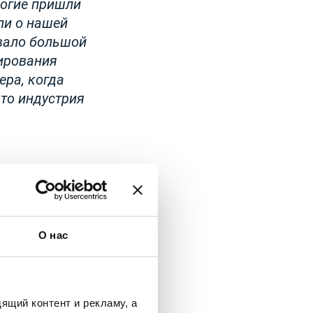
ногие пришли
ли о нашей
звало большой
бирования
ера, когда
что индустрия
в будущем
иалистов Европы
трендам
О нас
егда особенное,
индустрию
щее видение:
логическим
ящий контент и рекламу, а