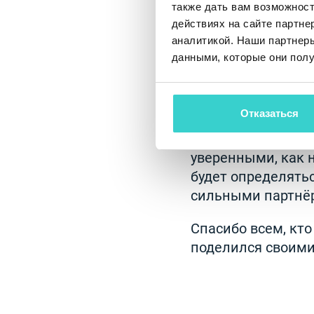
также дать вам возможнос
следом
действиях на сайте партне
аналитикой. Наши партнеры
В течение дня на
данными, которые они полу
беседами: давние
возможностями ав
вызовы.
Отказаться
Мы уезжаем из Б
уверенными, как 
будет определять
сильными партнё
Спасибо всем, кт
поделился своими 