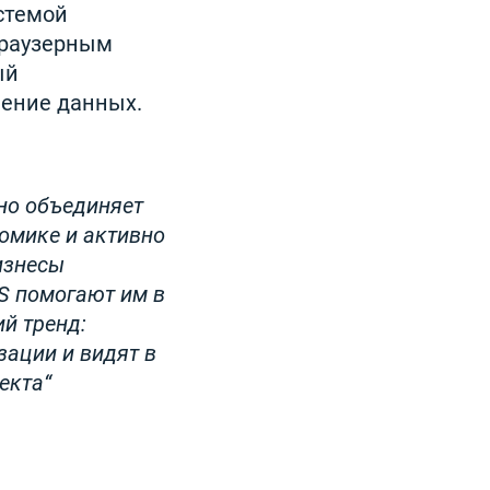
стемой
браузерным
ый
ление данных.
Оно объединяет
омике и активно
изнесы
S помогают им в
й тренд:
зации и видят в
екта