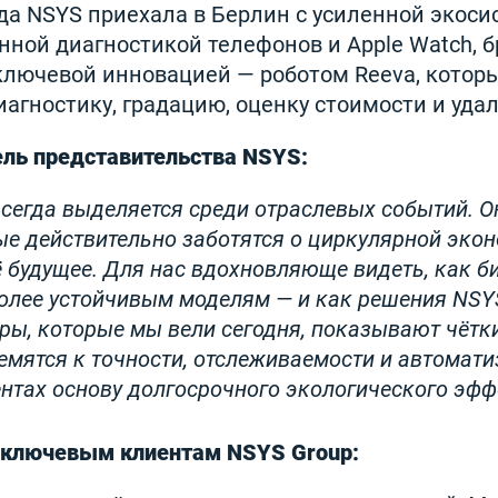
нда NSYS приехала в Берлин с усиленной экоси
нной диагностикой телефонов и Apple Watch, 
ключевой инновацией — роботом Reeva, котор
агностику, градацию, оценку стоимости и уда
ель представительства NSYS:
всегда выделяется среди отраслевых событий. 
ые действительно заботятся о циркулярной экон
 будущее. Для нас вдохновляюще видеть, как б
более устойчивым моделям — и как решения NSY
оры, которые мы вели сегодня, показывают чётки
емятся к точности, отслеживаемости и автомати
ентах основу долгосрочного экологического эфф
 ключевым клиентам NSYS Group: