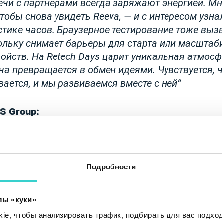
ечи с партнёрами всегда заряжают энергией. М
тобы снова увидеть Reeva, — и с интересом узна
стике часов. Браузерное тестирование тоже вы
кольку снимает барьеры для старта или масшта
ойств. На Retech Days царит уникальная атмосф
ча превращается в обмен идеями. Чувствуется, 
вается, и мы развиваемся вместе с ней
S Group:
иятия, как Retech Days, играют ключевую роль 
ярной электроники. Они собирают лучших спец
онов — тех, кто стремится не просто следовать 
Подробности
 а формировать их. Для NSYS участие с Reeva вс
оказывает, насколько далеко могут продвинуть 
лы «куки»
и интеллектуальное ПО. Больше всего я ценю об
олжны работать дольше, умнее и с меньшим эко
e, чтобы анализировать трафик, подбирать для вас подход