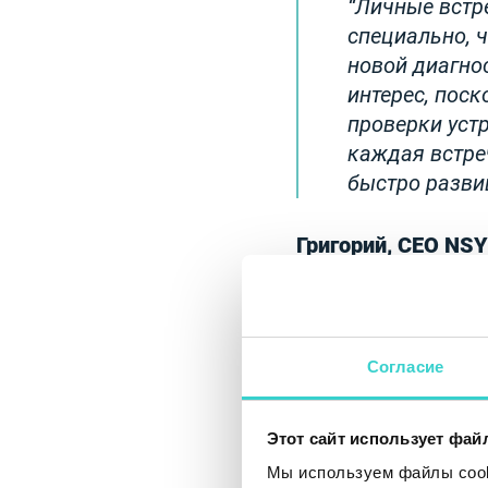
Личные встр
специально, ч
новой диагно
интерес, пос
проверки устр
каждая встре
быстро разви
Григорий, CEO NSY
Такие меропр
рынка циркул
и других реги
Согласие
устойчивости,
ведь робот п
Этот сайт использует фай
роботизация 
технологии д
Мы используем файлы cooki