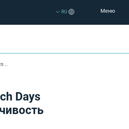
Меню
RU
Впечатления NSYS Group от Retech Days Business 2025: инновации, устойчивость и крепкие отраслевые связи
ch Days
йчивость