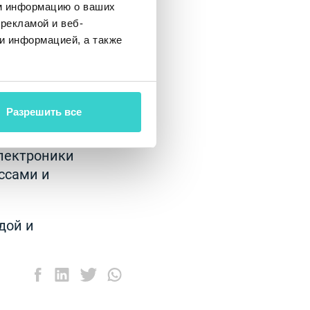
м информацию о ваших
рекламой и веб-
и информацией, а также
держательными
и знакомились с
 будущие
Разрешить все
ей и
электроники
ссами и
дой и