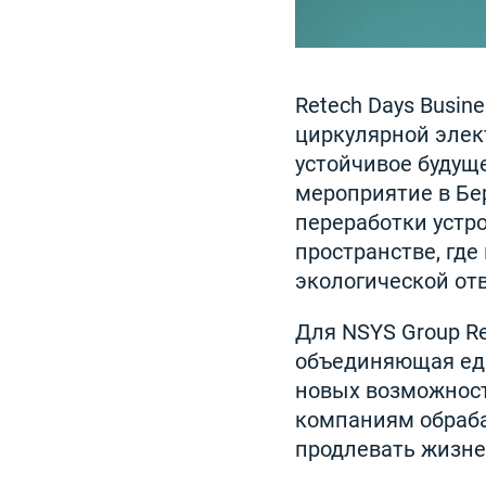
Retech Days Busi
циркулярной элек
устойчивое будущ
мероприятие в Бе
переработки устро
пространстве, гд
экологической от
Для NSYS Group Re
объединяющая ед
новых возможност
компаниям обраба
продлевать жизне