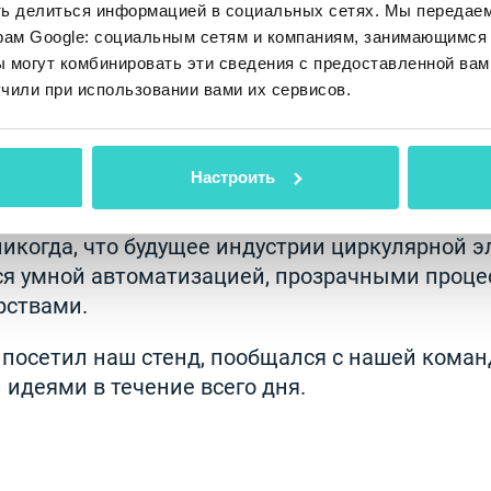
ть делиться информацией в социальных сетях. Мы передае
рам Google: социальным сетям и компаниям, занимающимся 
 могут комбинировать эти сведения с предоставленной вам
ше демо-пространство в фойе наполнялось со
чили при использовании вами их сервисов.
 партнёры встречались вновь, новые компани
томатизации, а лидеры индустрии обсуждали
Настроить
ерлина вдохновлёнными, заряженными энерги
никогда, что будущее индустрии циркулярной 
ся умной автоматизацией, прозрачными проце
рствами.
о посетил наш стенд, пообщался с нашей коман
идеями в течение всего дня.