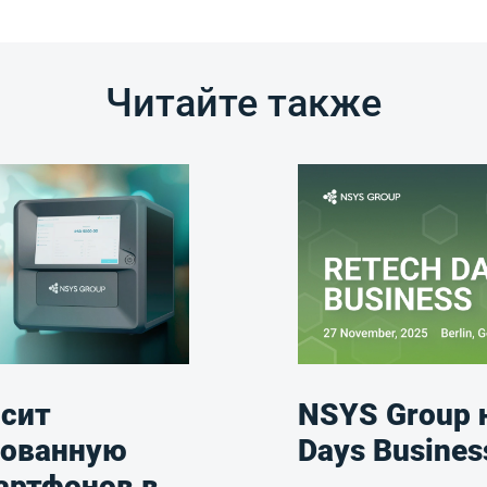
Читайте также
сит
NSYS Group 
рованную
Days Busines
артфонов в