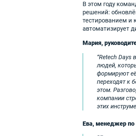
В этом году кома
решений: обновлё
тестированием и 
автоматизирует ди
Мария, руководит
Retech Days 
людей, котор
формируют её
переходят к 
этом. Разгов
компании стр
этих инструм
Ева, менеджер по