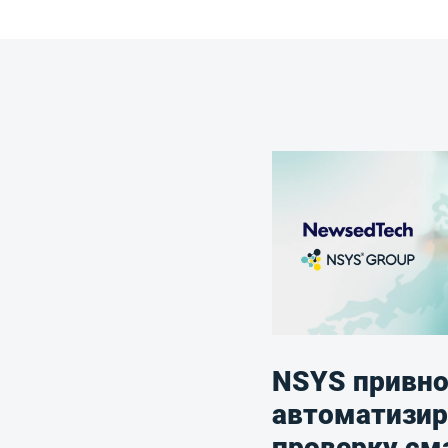
NSYS привно
автоматизи
проверку см