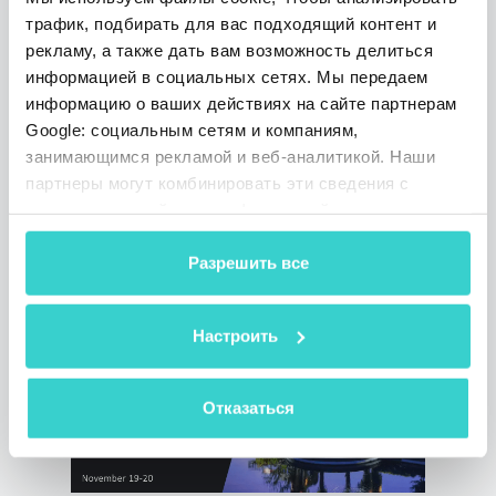
трафик, подбирать для вас подходящий контент и
понедельник 06 января 2020
рекламу, а также дать вам возможность делиться
NSYS Group Team
информацией в социальных сетях. Мы передаем
Мы стали первой компанией в индустрии
информацию о ваших действиях на сайте партнерам
б/у телефонов, которая предложила
Google: социальным сетям и компаниям,
функцию обнаружения неоригинальных
занимающимся рекламой и веб-аналитикой. Наши
деталей в устройствах Apple. Определяйте
партнеры могут комбинировать эти сведения с
замененные дисплеи, камеры, батареи с
предоставленной вами информацией, а также
NSYS Tools!
данными, которые они получили при использовании
3 мин. на чтение
вами их сервисов.
Разрешить все
Настроить
Отказаться