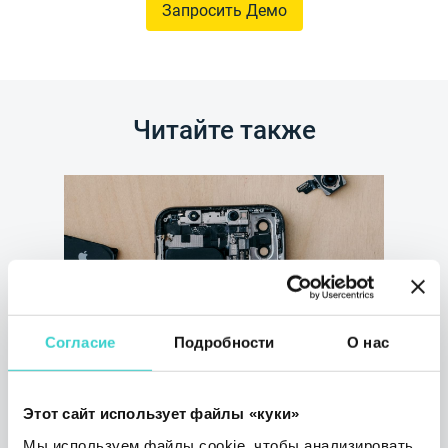
Запросить Демо
Читайте также
Согласие
Подробности
О нас
Определяйте неоригинальные
детали iPhone с помощью
Этот сайт использует файлы «куки»
NSYS Diagnostics
Мы используем файлы cookie, чтобы анализировать