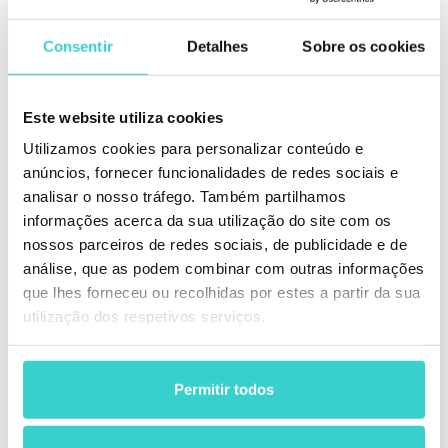
milhares de dispositivos todos os meses. Nossos
clientes relatam que os processos de diagnóstico
estruturados separam as operações lucrativas das
Consentir
Detalhes
Sobre os cookies
ineficientes. Embora nosso software de testes
automatizados exija que o dispositivo seja
inicializado, os princípios descritos acima refletem as
Este website utiliza cookies
melhores práticas da comunidade global de
Utilizamos cookies para personalizar conteúdo e
recondicionadores.
anúncios, fornecer funcionalidades de redes sociais e
Os dispositivos irrecuperáveis são excluídos do fluxo
analisar o nosso tráfego. Também partilhamos
de testes automatizados. No entanto, uma abordagem
informações acerca da sua utilização do site com os
sistemática garante que nenhuma unidade com
nossos parceiros de redes sociais, de publicidade e de
potencial de reparação seja descartada
análise, que as podem combinar com outras informações
prematuramente.
que lhes forneceu ou recolhidas por estes a partir da sua
utilização dos respetivos serviços.
Considerações finais
O motivo pelo qual um telefone não liga pode variar
entre uma simples bateria descarregada e uma avaria
Permitir todos
grave na placa-mãe. Para o utilizador final, conhecer
os passos certos a seguir significa poupar tempo e
evitar frustrações. Para uma empresa, implementar