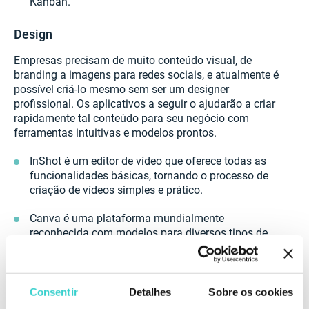
Kanban.
Design
Empresas precisam de muito conteúdo visual, de
branding a imagens para redes sociais, e atualmente é
possível criá-lo mesmo sem ser um designer
profissional. Os aplicativos a seguir o ajudarão a criar
rapidamente tal conteúdo para seu negócio com
ferramentas intuitivas e modelos prontos.
InShot é um editor de vídeo que oferece todas as
funcionalidades básicas, tornando o processo de
criação de vídeos simples e prático.
Canva é uma plataforma mundialmente
reconhecida com modelos para diversos tipos de
conteúdo, como logotipos, embalagens e cartões
de visita.
Unsplash é um banco de imagens com milhões de
Consentir
Detalhes
Sobre os cookies
fotos gratuitas que você pode usar em seu site ou