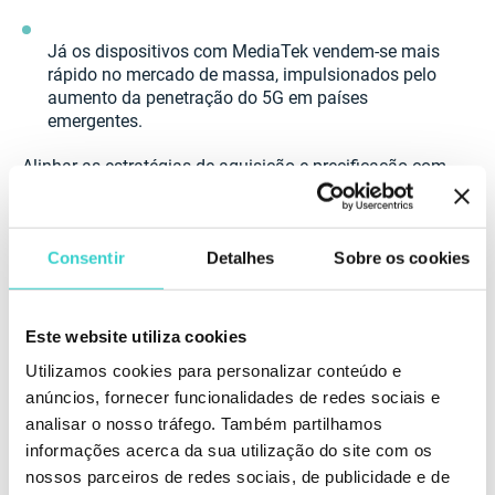
Já os dispositivos com MediaTek vendem-se mais
rápido no mercado de massa, impulsionados pelo
aumento da penetração do 5G em países
emergentes.
Alinhar as estratégias de aquisição e precificação com
essas tendências permite aos revendedores
diversificar o estoque, alcançar diferentes segmentos
de clientes e melhorar a rentabilidade geral.
Consentir
Detalhes
Sobre os cookies
Conclusão
O processador de um smartphone determina não
Este website utiliza cookies
apenas o desempenho, mas também seu ciclo de vida
Utilizamos cookies para personalizar conteúdo e
e potencial de revenda. Os chipsets Snapdragon
anúncios, fornecer funcionalidades de redes sociais e
continuam liderando em termos de estabilidade e
desempenho a longo prazo, enquanto a MediaTek,
analisar o nosso tráfego. Também partilhamos
através de inovações rápidas e amplo alcance de
informações acerca da sua utilização do site com os
mercado, está redefinindo as expectativas do
nossos parceiros de redes sociais, de publicidade e de
segmento médio.