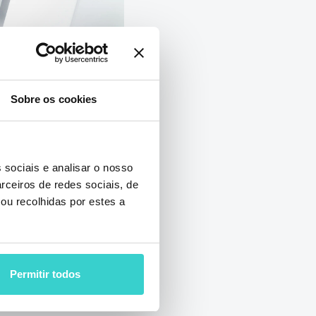
Sobre os cookies
no gsmX
 sociais e analisar o nosso
rceiros de redes sociais, de
 2024
ou recolhidas por estes a
o gsmX Miami
 como nossas
Permitir todos
primorar seu
itivos usados!