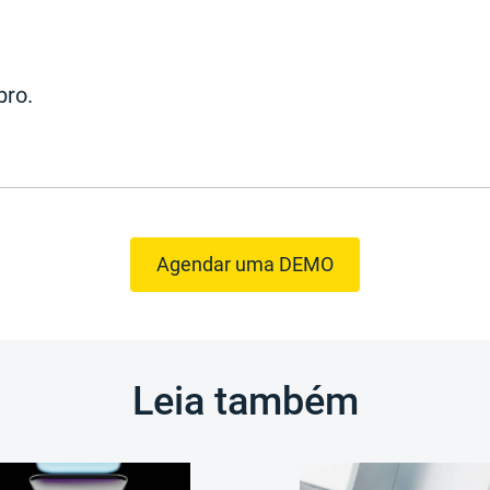
bro.
Agendar uma DEMO
Leia também