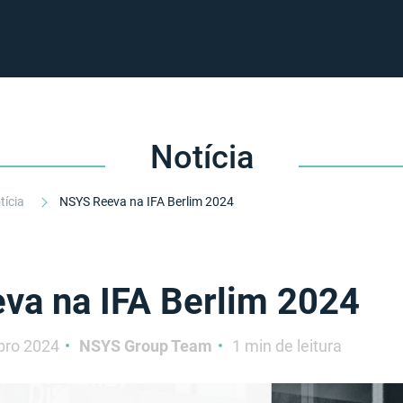
Notícia
tícia
NSYS Reeva na IFA Berlim 2024
va na IFA Berlim 2024
bro 2024
NSYS Group Team
1 min de leitura