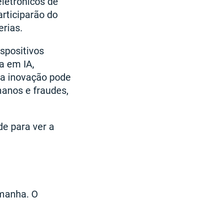
letrônicos de
rticiparão do
erias.
spositivos
a em IA,
ssa inovação pode
manos e fraudes,
e para ver a
emanha. O