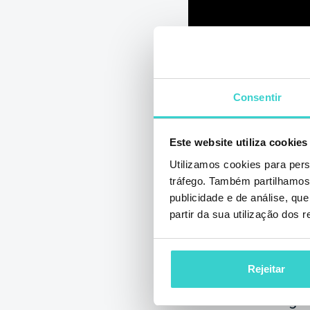
Consentir
A NSYS Grou
Este website utiliza cookies
Com Sucesso
Utilizamos cookies para pers
tráfego. Também partilhamos 
Certificação
publicidade e de análise, q
partir da sua utilização dos 
quarta-feira 21 agost
NSYS Group Team
As soluções da N
Rejeitar
uma vez comprova
na exclusão segu