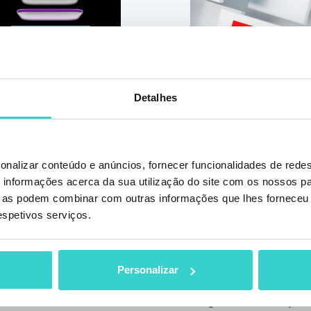
Detalhes
p Renova
NSYS Group 
 a
Miami 2024
onalizar conteúdo e anúncios, fornecer funcionalidades de redes
informações acerca da sua utilização do site com os nossos pa
 ADISA
terça-feira 20 agosto
ue as podem combinar com outras informações que lhes forneceu 
NSYS Group Team
respetivos serviços.
o 2024
Junte-se a nós n
2024 e descubra
SYS Group mais
Personalizar
soluções podem a
ram sua eficácia
negócio de dispos
ra de dados de