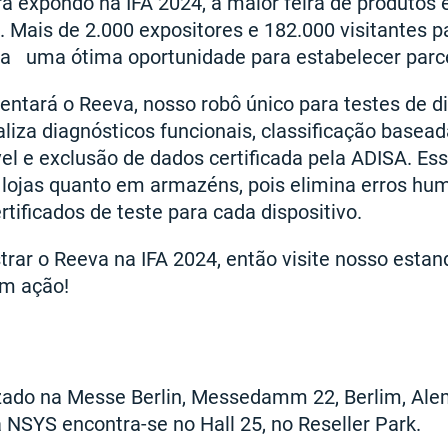
 expondo na IFA 2024, a maior feira de produtos e
Mais de 2.000 expositores e 182.000 visitantes pa
rna uma ótima oportunidade para estabelecer parc
ntará o Reeva, nosso robô único para testes de di
liza diagnósticos funcionais, classificação basead
vel e exclusão de dados certificada pela ADISA. E
 lojas quanto em armazéns, pois elimina erros hu
rtificados de teste para cada dispositivo.
ar o Reeva na IFA 2024, então visite nosso estand
em ação!
izado na Messe Berlin, Messedamm 22, Berlim, Al
NSYS encontra-se no Hall 25, no Reseller Park.