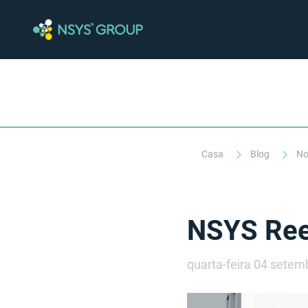
Casa
Blog
No
NSYS Ree
quarta-feira 04 setem